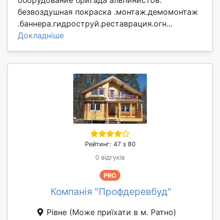
оборудование бригада альпинистов.
безвоздушная покраска .монтаж.демомонтаж
.баннера.гидроструй.реставрация.огн...
Докладніше
Рейтинг: 47 з 80
0 відгуків
PRO
Компанія "Профдеревбуд"
Рівне
(Може приїхати в м. Ратно)