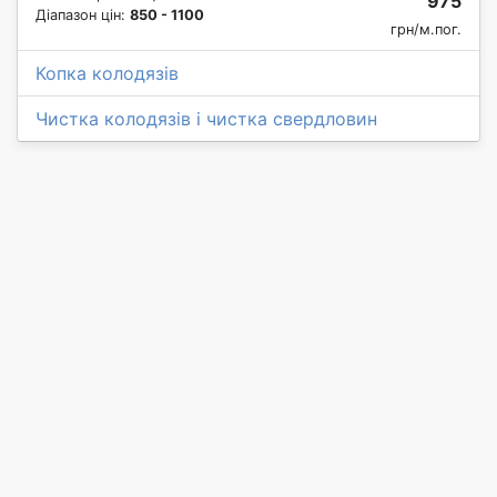
975
Діапазон цін:
850 - 1100
грн/м.пог.
Копка колодязів
Чистка колодязів і чистка свердловин