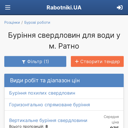
Rabotniki.UA
Розцінки
Бурові роботи
Буріння свердловин для води у
м. Ратно
Фільтр (1)
Створити тендер
Види робіт та діапазон цін
Буріння похилих свердловин
Горизонтально спрямоване буріння
Середня
Вертикальне буріння свердловини
ціна
Всього пропозицій:
8