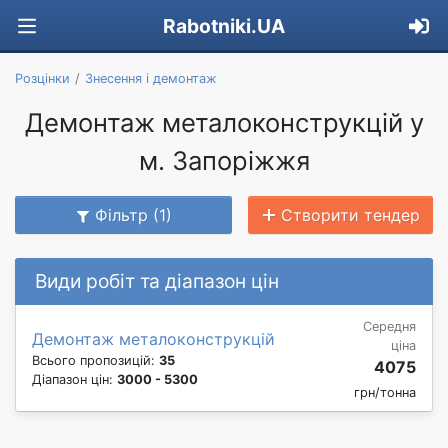
Rabotniki.UA
Розцінки
Знесення і демонтаж
Демонтаж металоконструкцій у
м. Запоріжжя
Фільтр (1)
Створити тендер
Види робіт та діапазон цін
Середня
Демонтаж металоконструкцій
ціна
Всього пропозицій:
35
4075
Діапазон цін:
3000 - 5300
грн/тонна