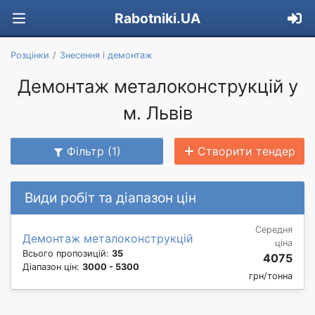
Rabotniki.UA
Розцінки
Знесення і демонтаж
Демонтаж металоконструкцій у
м. Львів
Фільтр (1)
Створити тендер
Види робіт та діапазон цін
Середня
Демонтаж металоконструкцій
ціна
Всього пропозицій:
35
4075
Діапазон цін:
3000 - 5300
грн/тонна