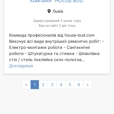
Компанія "HOUSE BUD"
Львів
Зареєстрований 5 років тому
Був на сайті 2 дні тому
Команда професіоналів від house-bud.com
Виконує всі види внутрішніх ремонтно робіт: -
Електро-монтажні роботи - Сантехнічні
роботи - Штукатурка та стяжка - Шпаклівка
стін / стель поклейка скло-полотна...
Докладніше
Previous
Next
«
1
2
3
4
5
6
»