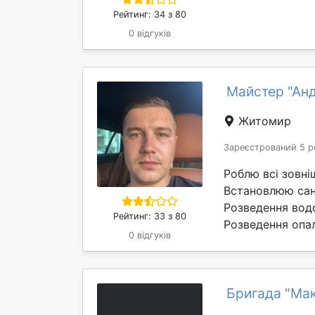
Рейтинг: 34 з 80
0 відгуків
Майстер "Ан
Житомир
Зареєстрований 5 р
Роблю всі зовніш
Встановлюю сант
Розведення вод
Рейтинг: 33 з 80
Розведення опал
0 відгуків
Бригада "Ма