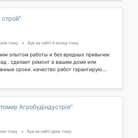
 строй"
оків тому
•
Був на сайті 4 місяці тому
шим опытом работы и без вредных привычек
сад . сделает ремонт в вашем доме или
анные сроки. качество работ гарантирую....
томир Агробудіндустрія"
оки тому
•
Був на сайті день тому