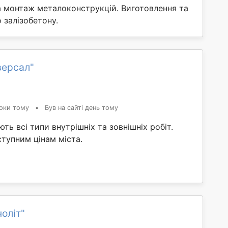
а монтаж металоконструкцій. Виготовлення та
 залізобетону.
версал"
оки тому
•
Був на сайті день тому
ть всі типи внутрішніх та зовнішніх робіт.
ступним цінам міста.
оліт"