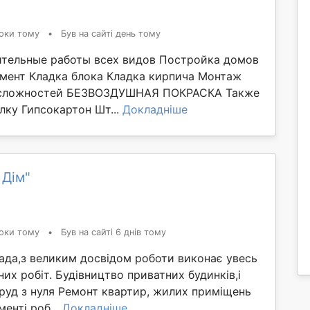
оки тому
•
Був на сайті день тому
тельные работы всех видов Постройка домов
мент Кладка блока Кладка кирпича Монтаж
 сложностей БЕЗВОЗДУШНАЯ ПОКРАСКА Также
лку Гипсокартон Шт...
Докладніше
 Дім"
оки тому
•
Був на сайті 6 днів тому
ада,з великим досвідом роботи виконає увесь
них робіт. Будівництво приватних будинків,і
руд з нуля Ремонт квартир, жилих приміщень
менті роб...
Докладніше