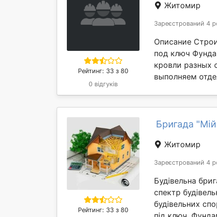
Житомир
Зареєстрований 4 р
Описание Строи
под ключ Фунда
кровли разных
Рейтинг: 33 з 80
выполняем отде
0 відгуків
Бригада "Мій
Житомир
Зареєстрований 4 р
Будівельна бриг
спектр будівель
будівельних спо
Рейтинг: 33 з 80
під ключ. Фунда