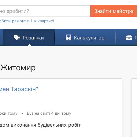
Знайти майстра
обити ремонт в 1-к квартирі
Розцінки
Калькулятор
. Житомир
ен Тараскін"
оки тому
•
Був на сайті 4 дні тому
дом виконання будівельних робіт