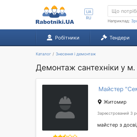
UA
RU
Наприклад:
Зр
Робітники
Тендери
Каталог
Знесення і демонтаж
Демонтаж сантехніки у м
Майстер "Сем
Житомир
Зареєстрований 3 р
майстер з досві