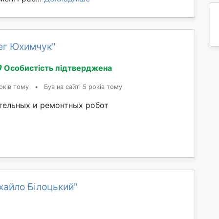
ег Юхимчук"
Особистість підтверджена
оків тому
•
Був на сайті 5 років тому
тельных и ремонтных робот
хайло Білоцький"