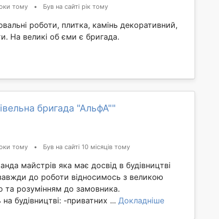
оки тому
•
Був на сайті рік тому
альні роботи, плитка, камінь декоративний,
ти. На великі об єми є бригада.
івельна бригада "АльфА""
оки тому
•
Був на сайті 10 місяців тому
нда майстрів яка має досвід в будівництві
 завжди до роботи відносимось з великою
ю та розумінням до замовника.
на будівництві: -приватних ...
Докладніше