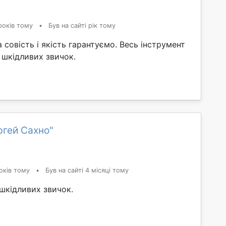
років тому
•
Був на сайті рік тому
совість і якість гарантуємо. Весь інструмент
з шкідливих звичок.
ргей Сахно"
оків тому
•
Був на сайті 4 місяці тому
 шкідливих звичок.