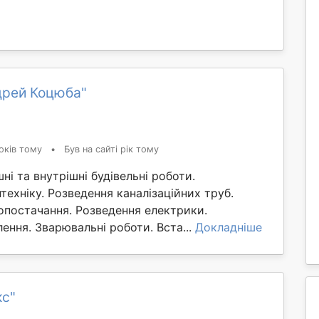
дрей Коцюба"
оків тому
•
Був на сайті рік тому
ні та внутрішні будівельні роботи.
ехніку. Розведення каналізаційних труб.
опостачання. Розведення електрики.
ення. Зварювальні роботи. Вста...
Докладніше
кс"