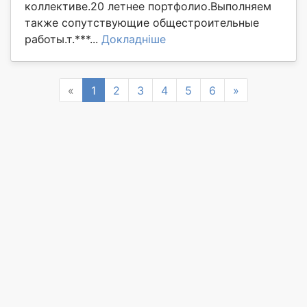
коллективе.20 летнее портфолио.Выполняем
также сопутствующие общестроительные
работы.т.***...
Докладніше
Previous
Next
«
1
2
3
4
5
6
»