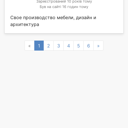
Зареєстрований 10 років тому
Був на сайті 16 годин тому
Свое производство мебели, дизайн и
архитектура
Previous
Next
«
1
2
3
4
5
6
»