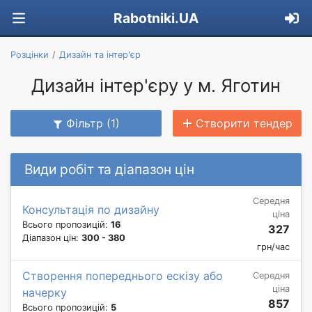
Rabotniki.UA
Розцінки
Дизайн та інтер'єр
Дизайн інтер'єру у м. Яготин
Фільтр (1)
Створити тендер
Види робіт та діапазон цін
Середня
Консультація по дизайну
ціна
Всього пропозицій:
16
327
Діапазон цін:
300 - 380
грн/час
Створення попереднього ескізу або
Середня
ціна
начерку
857
Всього пропозицій:
5