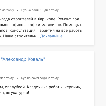
оків тому
•
Був на сайті 13 днів тому
игада строителей в Харькове. Ремонт под
домов, офисов, кафе и магазинов. Помощь в
лов, консультация. Гарантия на все работы,
. Наша строительн...
Докладніше
 "Александр Коваль"
оків тому
•
Був на сайті година тому
м, опалубкой. Кладочные работы, керпичь,
ка, штукатурка!