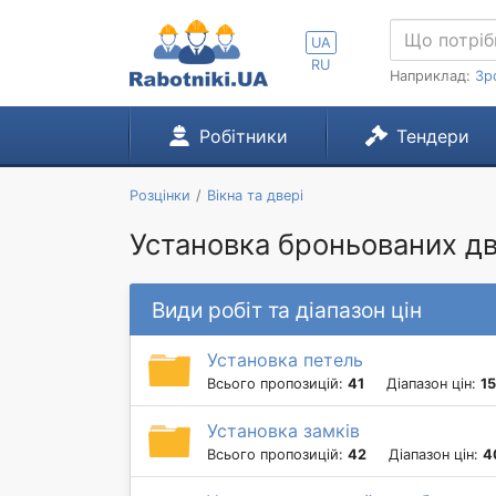
UA
RU
Наприклад:
Зр
Робітники
Тендери
Розцінки
Вікна та двері
Установка броньованих дв
Види робіт та діапазон цін
Установка петель
Всього пропозицій:
41
Діапазон цін:
15
Установка замків
Всього пропозицій:
42
Діапазон цін:
4