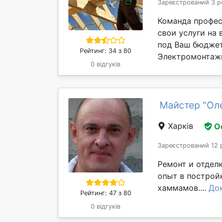
Зареєстрований 3 р
Команда профес
свои услуги на
под Ваш бюджет
Рейтинг: 34 з 80
Электромонтажн
0 відгуків
Майстер "Ол
Харків
О
Зареєстрований 12 
Ремонт и отдел
опыт в постройк
хаммамов....
До
Рейтинг: 47 з 80
0 відгуків