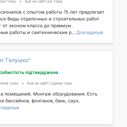
оки тому
•
Був на сайті рік тому
сионалов с опытом работы 15 лет предлагает
 все Виды отделочных и строительных работ
 от эконом класса до премиум .
ые работы и сантехнические р...
Докладніше
ег Галушко"
собистість підтверджена
років тому
•
Був на сайті година тому
ка помещений. Монтаж оборудования. Есть
е бассейнов, фонтанов, бань, саун,
кладніше