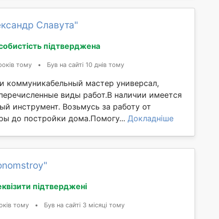
ександр Славута"
собистість підтверджена
років тому
•
Був на сайті 10 днів тому
и коммуникабельный мастер универсал,
перечисленные виды работ.В наличии имеется
ый инструмент. Возьмусь за работу от
ры до постройки дома.Помогу...
Докладніше
onomstroy"
еквізити підтверджені
оків тому
•
Був на сайті 3 місяці тому