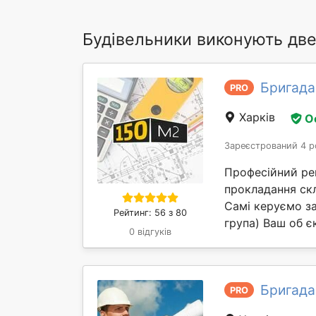
Будівельники виконують две
Бригада
PRO
Харків
О
Зареєстрований 4 р
Професійний рем
прокладання скл
Самі керуємо за
Рейтинг: 56 з 80
група) Ваш об єк
0 відгуків
Бригада
PRO