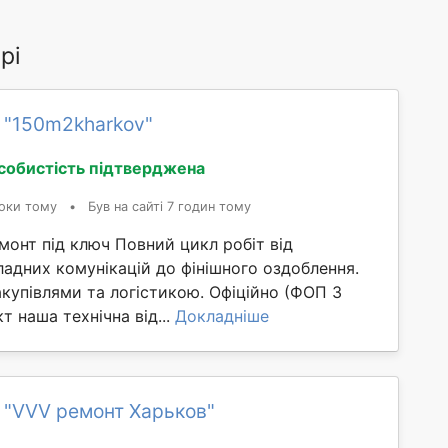
рі
 "150m2kharkov"
собистість підтверджена
оки тому
•
Був на сайті 7 годин тому
онт під ключ Повний цикл робіт від
адних комунікацій до фінішного оздоблення.
купівлями та логістикою. Офіційно (ФОП 3
т наша технічна від...
Докладніше
 "VVV ремонт Харьков"