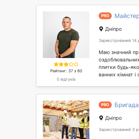
Майстер
PRO
Дніпро
Зареєстрований 14 
Маю значний пр
оздоблювальних 
плитки будь-як
Рейтинг: 37 з 80
ванних кімнат і с
0 відгуків
Бригада
PRO
Дніпро
Зареєстрований 3 р