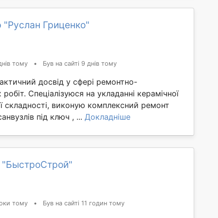
 "Руслан Гриценко"
днів тому
•
Був на сайті 9 днів тому
актичний досвід у сфері ремонтно-
робіт. Спеціалізуюся на укладанні керамічної
ої складності, виконую комплексний ремонт
анвузлів під ключ , ...
Докладніше
 "БыстроСтрой"
оки тому
•
Був на сайті 11 годин тому