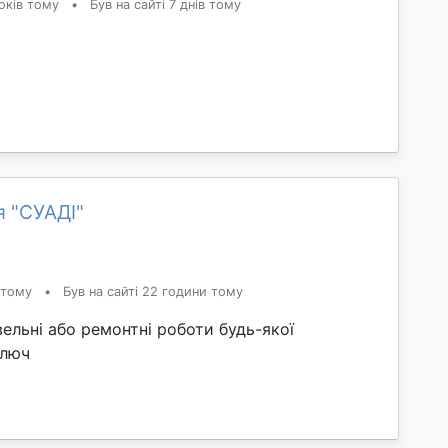
оків тому
•
Був на сайті 7 днів тому
я "СУАДІ"
 тому
•
Був на сайті 22 години тому
ельні або ремонтні роботи будь-якої
ключ