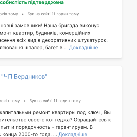
собистість підтверджена
оків тому
•
Був на сайті 11 годин тому
ановні замовники! Наша бригада виконує
монт квартир, будинків, комерційних
сення всіх видів декоративних штукатурок,
леювання шпалер, багетів ...
Докладніше
 "ЧП Бердников"
років тому
•
Був на сайті 11 годин тому
капитальный ремонт квартиры под ключ , Вы
оительство своего коттеджа? Обращайтесь к
опыт и порядочность - гарантируем. В
 конца 2000-го года. ...
Докладніше