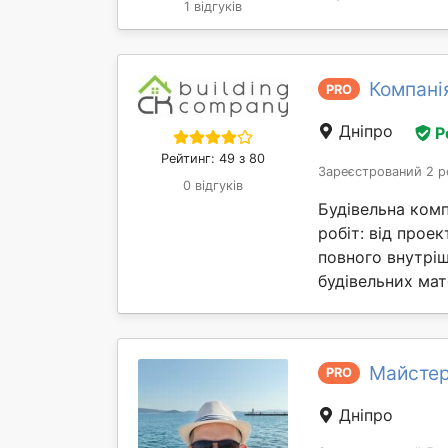
1 відгуків
Компанія
PRO
Дніпро
Р
Рейтинг: 49 з 80
Зареєстрований 2 р
0 відгуків
Будівельна комп
робіт: від прое
повного внутрі
будівельних мате
Майстер
PRO
Дніпро