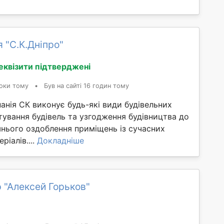
 "С.К.Дніпро"
еквізити підтверджені
оки тому
•
Був на сайті 16 годин тому
анія СК виконує будь-які види будівельних
ктування будівель та узгодження будівництва до
шнього оздоблення приміщень із сучасних
ріалів....
Докладніше
 "Алексей Горьков"