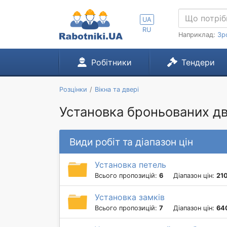
UA
RU
Наприклад:
Зр
Робітники
Тендери
Розцінки
Вікна та двері
Установка броньованих дв
Види робіт та діапазон цін
Установка петель
Всього пропозицій:
6
Діапазон цін:
210
Установка замків
Всього пропозицій:
7
Діапазон цін:
64