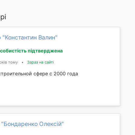
рі
 "Константин Валин"
собистість підтверджена
оків тому
•
Зараз на сайті
строительной сфере с 2000 года
 "Бондаренко Олексій"