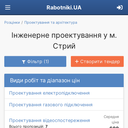
Rabotniki.UA
Розцінки
Проектування та архітектура
Інженерне проектування у м.
Стрий
Фільтр (1)
Створити тендер
Види робіт та діапазон цін
Проектування електропідключення
Проектування газового підключення
Середня
Проектування відеоспостереження
ціна
Всього пропозицій:
7