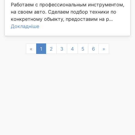
Работаем с профессиональным инструментом,
на своем авто. Сделаем подбор техники по
конкретному объекту, предоставим на р...
Докладніше
Previous
Next
«
1
2
3
4
5
6
»