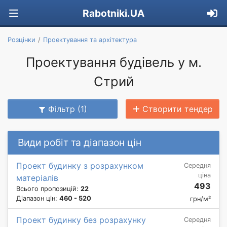
Rabotniki.UA
Розцінки
Проектування та архітектура
Проектування будівель у м.
Стрий
Фільтр (1)
Створити тендер
Види робіт та діапазон цін
Проект будинку з розрахунком
Середня
ціна
матеріалів
493
Всього пропозицій:
22
Діапазон цін:
460 - 520
грн/м²
Проект будинку без розрахунку
Середня