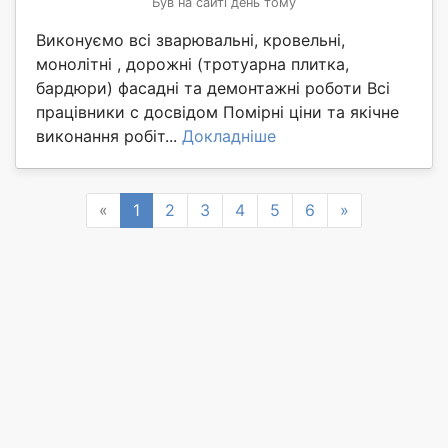
Був на сайті день тому
Виконуємо всі зварювальні, кровельні,
монолітні , дорожні (тротуарна плитка,
бардюри) фасадні та демонтажні роботи Всі
працівники с досвідом Помірні ціни та якічне
виконання робіт...
Докладніше
Previous
Next
«
1
2
3
4
5
6
»