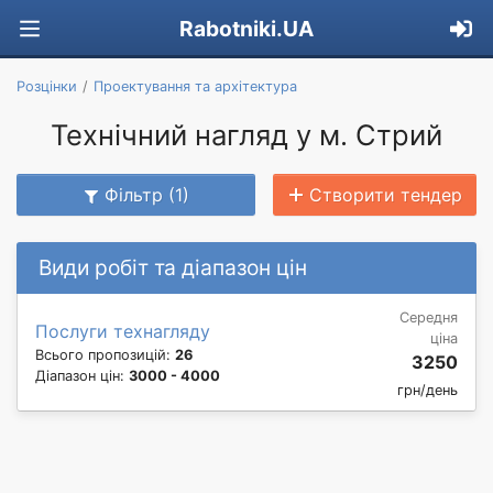
Rabotniki.UA
Розцінки
Проектування та архітектура
Технічний нагляд у м. Стрий
Фільтр (1)
Створити тендер
Види робіт та діапазон цін
Середня
Послуги технагляду
ціна
Всього пропозицій:
26
3250
Діапазон цін:
3000 - 4000
грн/день