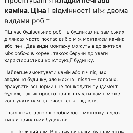
Проектування
кладки печі або
каміна. Ціна
і відмінності між двома
видами робіт
Під час будівельних робіт в будинках на заміських
ділянках часто постає вибір між монтажем каміна
або печі. Два види монтажу можуть відрізнятися
між собою в корені, також беручи до уваги
характеристики конструкції будинку.
Найлегше змонтувати камін або піч під час
зведення будинку, але можна і після — головне,
врахувати всі норми і не пошкодити фундамент
будівлі, так як просто прилаштувати камін може
коштувати вам цілісності стін і підлоги.
Розглянемо основні особливості монтажу в двох
типах приватних будинків:
Цегляний дім. В цьому випадку, фундаментом