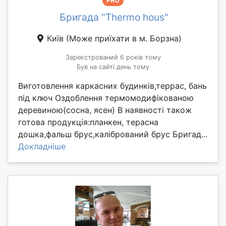
PRO
Бригада "Thermo hous"
Київ
(Може приїхати в м. Борзна)
Зареєстрований 6 років тому
Був на сайті день тому
Виготовлення каркасних будинків,террас, бань
під ключ Оздоблення термомодифікованою
деревиною(сосна, ясен) В наявності також
готова продукція:планкен, терасна
дошка,фальш брус,калібрований брус Бригад...
Докладніше