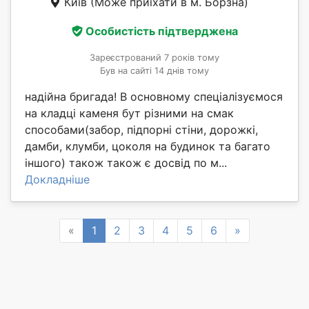
Київ
(Може приїхати в м. Борзна)
Особистість підтверджена
Зареєстрований 7 років тому
Був на сайті 14 днів тому
надійна бригада! В основному спеціалізуємося
на кладці каменя бут різними на смак
способами(забор, підпорні стіни, дорожкі,
дамби, клумби, цоколя на будинок та багато
іншого) також також є досвід по м...
Докладніше
Previous
Next
«
1
2
3
4
5
6
»