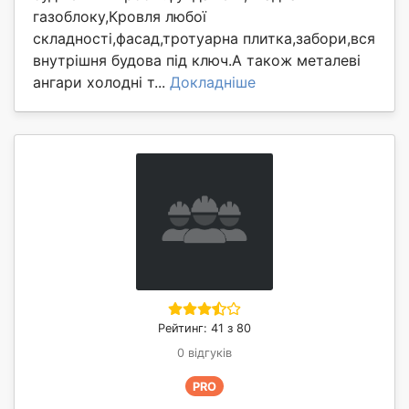
газоблоку,Кровля любої
складності,фасад,тротуарна плитка,забори,вся
внутрішня будова під ключ.А також металеві
ангари холодні т...
Докладніше
Рейтинг: 41 з 80
0 відгуків
PRO