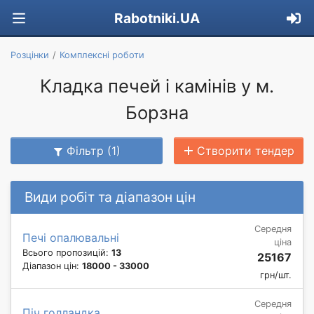
Rabotniki.UA
Розцінки
Комплексні роботи
Кладка печей і камінів у м.
Борзна
Фільтр (1)
Створити тендер
Види робіт та діапазон цін
Середня
Печі опалювальні
ціна
Всього пропозицій:
13
25167
Діапазон цін:
18000 - 33000
грн/шт.
Середня
Піч голландка