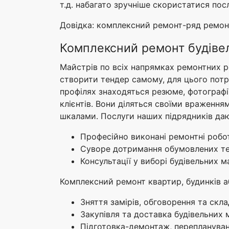
т.д. набагато зручніше скористатися пос
Довідка: комплексний ремонт-ряд ремонтн
Комплексний ремонт будіве
Майстрів по всіх напрямках ремонтних р
створити тендер самому, для цього потр
профілях знаходяться резюме, фотографії 
клієнтів. Вони діляться своїми враження
шкалами. Послуги наших підрядників даю
Професійно виконані ремонтні робо
Суворе дотримання обумовлених те
Консультації у виборі будівельних ма
Комплексний ремонт квартир, будинків аб
Зняття замірів, обговорення та скл
Закупівля та доставка будівельних 
Підготовка-демонтаж, переплануван