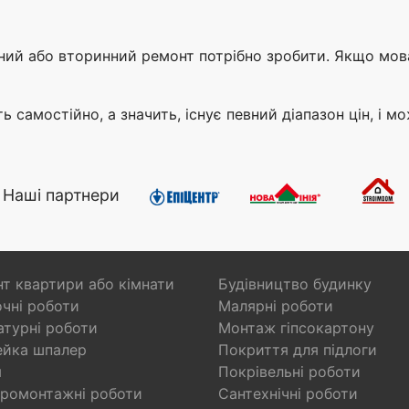
ий або вторинний ремонт потрібно зробити. Якщо мова
ь самостійно, а значить, існує певний діапазон цін, і м
Наші партнери
т квартири або кімнати
Будівництво будинку
чні роботи
Малярні роботи
турні роботи
Монтаж гіпсокартону
ейка шпалер
Покриття для підлоги
я
Покрівельні роботи
ромонтажні роботи
Сантехнічні роботи