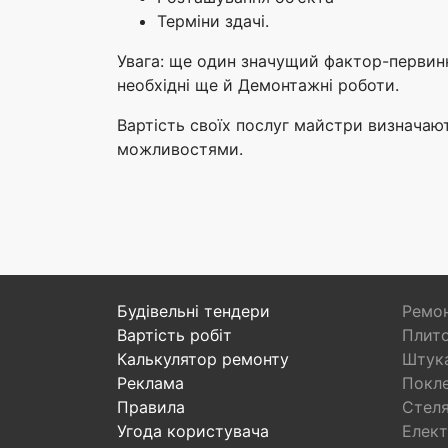
Терміни здачі.
Увага: ще один значущий фактор-первинн
необхідні ще й Демонтажні роботи.
Вартість своїх послуг майстри визначают
можливостями.
Будівельні тендери
Ремон
Вартість робіт
Плито
Калькулятор ремонту
Штука
Реклама
Покл
Правила
Стел
Угода користувача
Елект