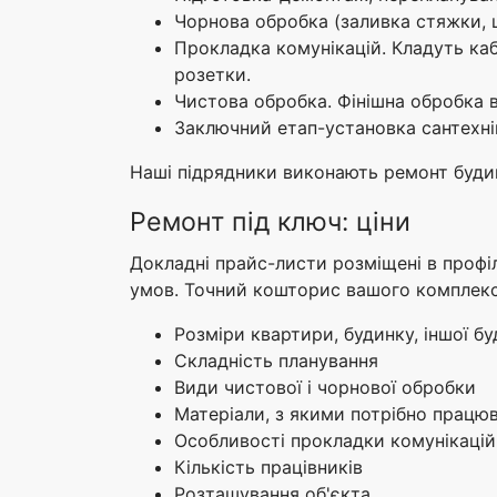
Чорнова обробка (заливка стяжки, 
Прокладка комунікацій. Кладуть каб
розетки.
Чистова обробка. Фінішна обробка в
Заключний етап-установка сантехнік
Наші підрядники виконають ремонт будинк
Ремонт під ключ: ціни
Докладні прайс-листи розміщені в профіл
умов. Точний кошторис вашого комплексн
Розміри квартири, будинку, іншої буд
Складність планування
Види чистової і чорнової обробки
Матеріали, з якими потрібно працю
Особливості прокладки комунікацій
Кількість працівників
Розташування об'єкта