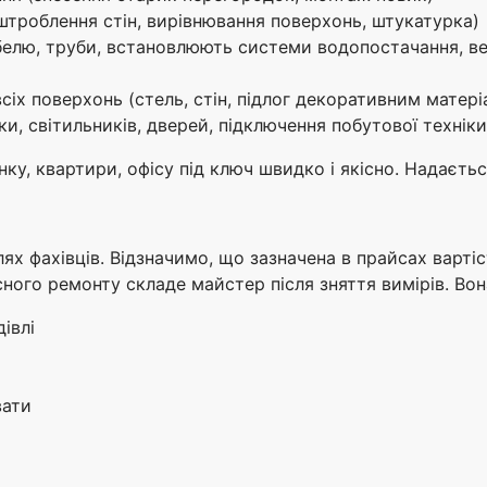
штроблення стін, вирівнювання поверхонь, штукатурка)
елю, труби, встановлюють системи водопостачання, венти
сіх поверхонь (стель, стін, підлог декоративним матері
и, світильників, дверей, підключення побутової техніки
у, квартири, офісу під ключ швидко і якісно. Надається
ях фахівців. Відзначимо, що зазначена в прайсах варті
ого ремонту складе майстер після зняття вимірів. Вона
івлі
вати