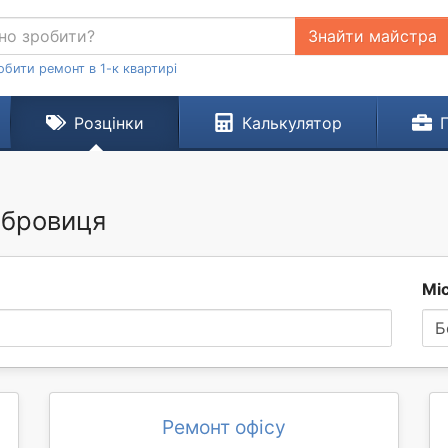
Знайти майстра
обити ремонт в 1-к квартирі
Розцінки
Калькулятор
обровиця
Мі
Б
Ремонт офісу