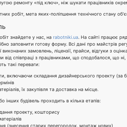
лугою ремонту «під ключ», ніж шукати працівників окре
их робіт, мета яких-поліпшення технічного стану об'єк
ль
обіт знайдете у нас, на
rabotniki.ua
. На сайті працює ря
ібно заповнити готову форму. Всі дані про майстрів ре
виконаних замовлень, ліцензії, прайси, відгуки з оцінка
ми від співпраці з працівниками, що сподобалося, що ні
ть такі переваги:
ти, включаючи складання дизайнерського проекту (за 
рмінів
теріалів, їх закупівля та доставка на місце.
о інших будівель проходить в кілька етапів:
адання проекту, кошторису
матеріалів
ня (знесення старих перегородок, монтаж нових)