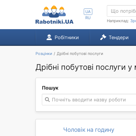
UA
RU
Наприклад:
Зр
Робітники
Тендери
Розцінки
Дрібні побутові послуги
Дрібні побутові послуги у 
Пошук
Почніть вводити назву роботи
Чоловік на годину