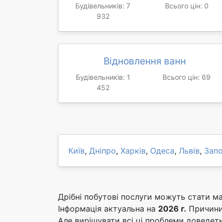
Будівельників: 7
Всього цін: 0
932
Відновлення ванн
Будівельників: 1
Всього цін: 69
452
Київ
,
Дніпро
,
Харків
,
Одеса
,
Львів
,
Зап
Дрібні побутові послуги можуть стати 
Інформація актуальна на
2026 г.
Причини 
Але вирішувати всі ці проблеми доведетьс