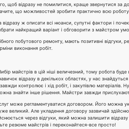
го, щоб відразу не помилитися, краще звернутися за д
бачите, що можливостей зробити практично всю роботу
 відразу ж описати всі нюанси, супутні фактори і поче
ибрати найкращий варіант і обговорити з майстром умов
ібного побутового ремонту, мають позитивні відгуки, р
рміни виконання робіт.
Вибір майстрів в цій ніші величезний, тому робота буде 
навичок відразу в декількох областях, у нас знайдуться
авжди контролює і хід робіт, і закупівлю матеріалів. Ну 
о можна знайти інше рішення. Майстри завжди прислухаю
ослуг може регламентуватися договором. Його можна ук
дуже великий. Але укладення договору зазвичай здійсню
йснюється через відгуки, який можна залишити відразу п
ньте резюме майстрів і переконайтеся-все просто!