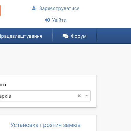
Зареєструватися
Увійти
Працевлаштування
Форум
сто
×
арків
Установка і розтин замків