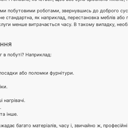
ними побутовими роботами, звернувшись до доброго сус
не стандартна, як наприклад, перестановка меблів або
слуги менше витрачається часу. В такому випадку, необх
ання
г в побуті? Наприклад:
 посадки або поломки фурнітури.
іки.
і нагрівачі.
.
та інше.
адає багато матеріалів, часу і, звичайно ж, професійні