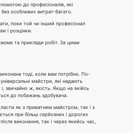
опомогою до професіоналів, які
 без особливих витрат-багато.
кати, поки той чи інший професіонал
и і розцінки.
езюме та приклади робіт. За цими
виконана тоді, коли вам потрібно. По-
 універсальні майстри, які надають
і, звичайно ж, якість. Якщо на якійсь
ться до побажань здобувача.
ласти як з приватним майстром, так і з
ється при більш серйозних і дорогих
ісля виконання, так і через якийсь час,