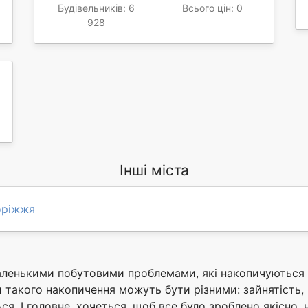
Будівельників: 6
Всього цін: 0
928
Інші міста
оріжжя
маленькими побутовими проблемами, які накопичуються
такого накопичення можуть бути різними: зайнятість, 
я. І головне, хочеться, щоб все було зроблено якісно, 