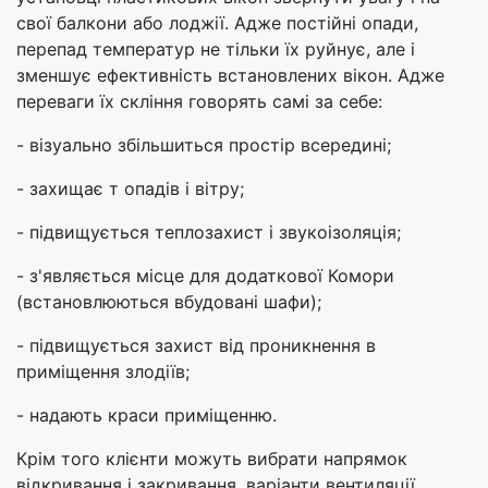
свої балкони або лоджії. Адже постійні опади,
перепад температур не тільки їх руйнує, але і
зменшує ефективність встановлених вікон. Адже
переваги їх скління говорять самі за себе:
- візуально збільшиться простір всередині;
- захищає т опадів і вітру;
- підвищується теплозахист і звукоізоляція;
- з'являється місце для додаткової Комори
(встановлюються вбудовані шафи);
- підвищується захист від проникнення в
приміщення злодіїв;
- надають краси приміщенню.
Крім того клієнти можуть вибрати напрямок
відкривання і закривання, варіанти вентиляції.