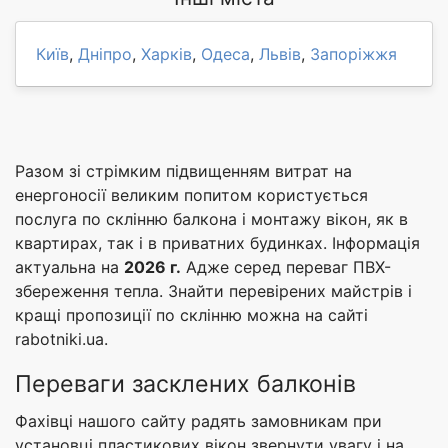
Київ
,
Дніпро
,
Харків
,
Одеса
,
Львів
,
Запоріжжя
Разом зі стрімким підвищенням витрат на
енергоносії великим попитом користується
послуга по склінню балкона і монтажу вікон, як в
квартирах, так і в приватних будинках. Інформація
актуальна на
2026 г.
Адже серед переваг ПВХ-
збереження тепла. Знайти перевірених майстрів і
кращі пропозиції по склінню можна на сайті
rabotniki.ua.
Переваги засклених балконів
Фахівці нашого сайту радять замовникам при
установці пластикових вікон звернути увагу і на