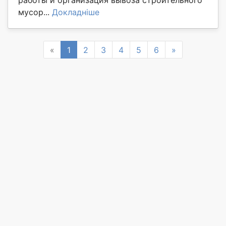
работы и организация вывоза строительного
мусор...
Докладніше
Previous
Next
«
1
2
3
4
5
6
»