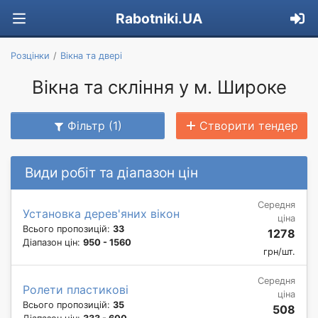
Rabotniki.UA
Розцінки
Вікна та двері
Вікна та скління у м. Широке
Фільтр (1)
Створити тендер
Види робіт та діапазон цін
Середня
Установка дерев'яних вікон
ціна
Всього пропозицій:
33
1278
Діапазон цін:
950 - 1560
грн/шт.
Середня
Ролети пластикові
ціна
Всього пропозицій:
35
508