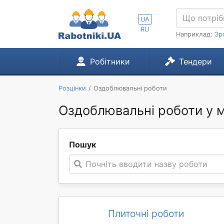
UA
RU
Наприклад:
Зр
Робітники
Тендери
Розцінки
Оздоблювальні роботи
Оздоблювальні роботи у м
Пошук
Почніть вводити назву роботи
Плиточні роботи