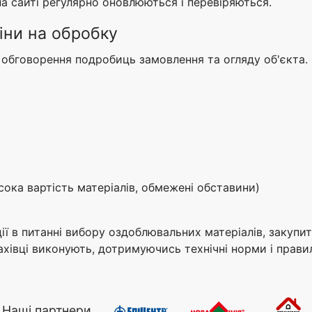
 на сайті регулярно оновлюються і перевіряються.
іни на обробку
обговорення подробиць замовлення та огляду об'єкта. 
сока вартість матеріалів, обмежені обставини)
 в питанні вибору оздоблювальних матеріалів, закупити
хівці виконують, дотримуючись технічні норми і правил
Наші партнери