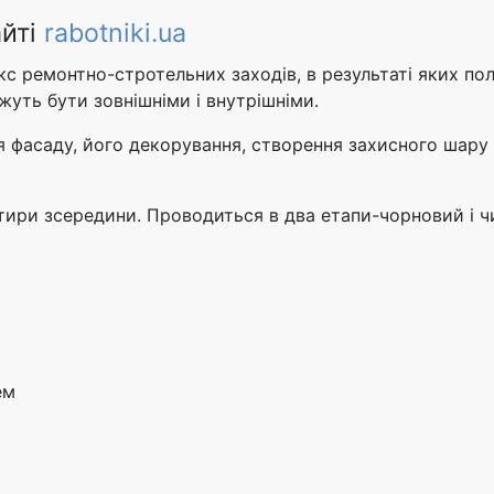
айті
rabotniki.ua
с ремонтно-стротельних заходів, в результаті яких полі
жуть бути зовнішніми і внутрішніми.
я фасаду, його декорування, створення захисного шару
ртири зсередини. Проводиться в два етапи-чорновий і 
ем