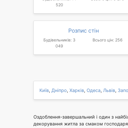
520
Розпис стін
Будівельників: 3
Всього цін: 256
049
Київ
,
Дніпро
,
Харків
,
Одеса
,
Львів
,
Зап
Оздоблення-завершальний і один з найбі
декорування житла за смаком господаря,