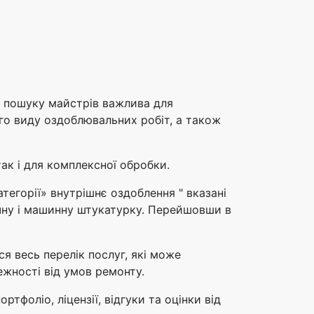
и пошуку майстрів важлива для
ого виду оздоблювальних робіт, а також
ак і для комплексної обробки.
тегорії» внутрішнє оздоблення " вказані
ручну і машинну штукатурку. Перейшовши в
я весь перелік послуг, які може
лежності від умов ремонту.
тфоліо, ліцензії, відгуки та оцінки від