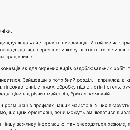
ніки.
ндивідуальна майстерність виконавців. У той же час пр
 можна дізнатися середньоринкову вартість того чи інш
и працівників.
конавців як для окремих видів оздоблювальних робіт, т
ивитися, Зайшовши в потрібний розділ. Наприклад, в ка
, гіпсокартонні, стяжку, обробку підлог, стін і стель, 
едні ціни від різних майстрів, бригад, компаній.
 розміщені в профілях наших майстрів. У них вказуєтьс
чимо, що ціни орієнтовні, вони можуть змінюватися в за
 і іншу важливу інформацію, там знаходяться резюме, пор