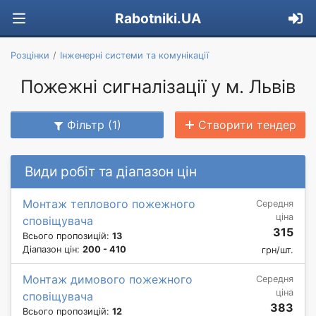
Rabotniki.UA
Розцінки
Інженерні системи та комунікації
Пожежні сигналізації у м. Львів
Фільтр (1)
Створити тендер
Види робіт та діапазон цін
Монтаж теплового пожежного
Середня
ціна
сповіщувача
315
Всього пропозицій:
13
Діапазон цін:
200 - 410
грн/шт.
Монтаж димового пожежного
Середня
ціна
сповіщувача
383
Всього пропозицій:
12