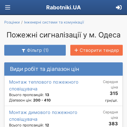
Rabotniki.UA
Розцінки
Інженерні системи та комунікації
Пожежні сигналізації у м. Одеса
Фільтр (1)
Створити тендер
Види робіт та діапазон цін
Монтаж теплового пожежного
Середня
ціна
сповіщувача
315
Всього пропозицій:
13
Діапазон цін:
200 - 410
грн/шт.
Монтаж димового пожежного
Середня
ціна
сповіщувача
383
Всього пропозицій:
12