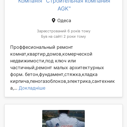
Компанія "Строительная компания
AGK"
Одеса
Зареєстрований 6 років тому
Був на сайті 2 роки тому
Проффесиональный ремонт
комнат,квартир,домов,комерческой
недвижимости,под ключ или
частичный,ремонт малых архитектурных
форм. бетон,фундамент,стяжка,кладка
кирпича,пеногазоблоков,электрика,сантехник
а,...
Докладніше