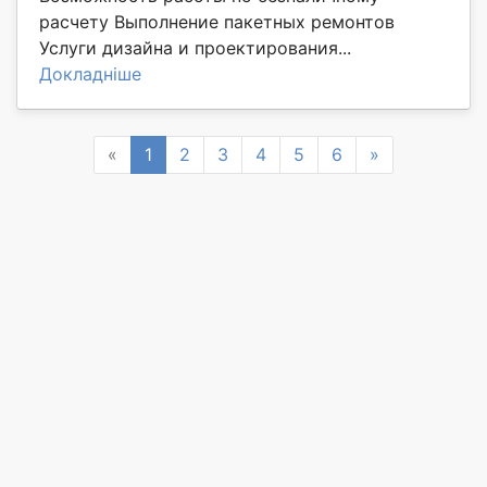
расчету Выполнение пакетных ремонтов
Услуги дизайна и проектирования...
Докладніше
Previous
Next
«
1
2
3
4
5
6
»