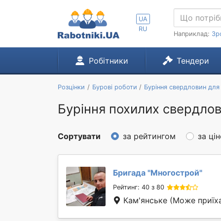
UA
RU
Наприклад:
Зр
Робітники
Тендери
Розцінки
Бурові роботи
Буріння свердловин для
Буріння похилих свердлов
Сортувати
за рейтингом
за ці
Бригада "
Многострой
"
Рейтинг: 40 з 80
Кам'янське
(Може приїха