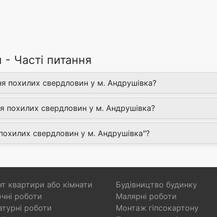
 - Часті питання
ня похилих свердловин у м. Андрушівка?
я похилих свердловин у м. Андрушівка?
я похилих свердловин у м. Андрушівка"?
т квартири або кімнати
Будівництво будинку
чні роботи
Малярні роботи
турні роботи
Монтаж гіпсокартону