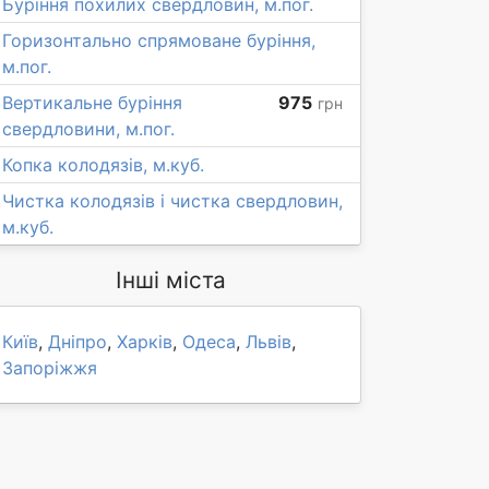
Буріння похилих свердловин, м.пог.
Горизонтально спрямоване буріння,
м.пог.
Вертикальне буріння
975
грн
свердловини, м.пог.
Копка колодязів, м.куб.
Чистка колодязів і чистка свердловин,
м.куб.
Інші міста
Київ
,
Дніпро
,
Харків
,
Одеса
,
Львів
,
Запоріжжя