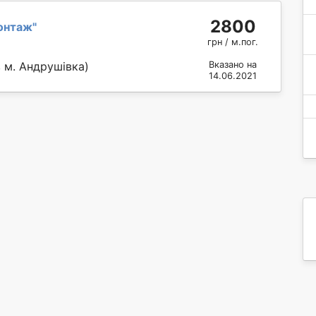
2800
онтаж
"
грн / м.пог.
 м. Андрушівка)
Вказано на
14.06.2021