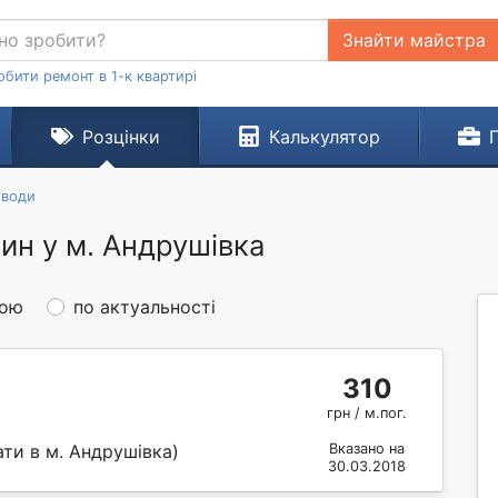
Знайти майстра
обити ремонт в 1-к квартирі
Розцінки
Калькулятор
 води
ин у м. Андрушівка
ною
по актуальності
310
грн / м.пог.
ти в м. Андрушівка)
Вказано на
30.03.2018