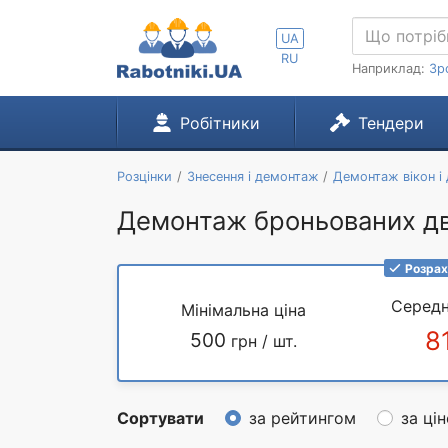
UA
RU
Наприклад:
Зр
Робітники
Тендери
Розцінки
Знесення і демонтаж
Демонтаж вікон і
Демонтаж броньованих дв
Розрах
Середн
Мінімальна ціна
8
500
грн / шт.
Сортувати
за рейтингом
за ці