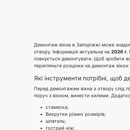
Демонтаж вікна в Запоріжжі може знадоб
отвору. Інформація актуальна на
2026 г.
планується демонтувати. Щоб зробити вс
перегляньте розцінки на демонтаж вікон у
Які інструменти потрібні, щоб д
Перед демонтажем вікна з отвору слід пі
поруч з вікном, винести килими. Додатк
стамеска;
Викрутки різних розмірів;
шпатель;
гострий ніж;