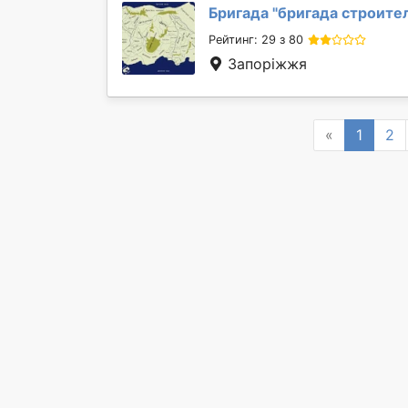
Бригада "
бригада строите
Рейтинг: 29 з 80
Запоріжжя
Previous
«
1
2