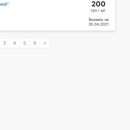
200
лей
"
грн / шт.
Вказано на
30.04.2021
Next
3
4
5
6
»