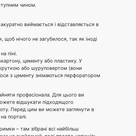
ступним чином.
 акуратно виймається і відставляється в
 щоб нічого не загубилося, так як іноді
а піні.
окартону, цементу або пластику. У
викруткою або шуруповертом (вони
Укоси з цементу знімаються перфоратором
айняти професіонала. Для цього ви
зможете відшукати підходящого
оботу. Перед цим ви можете заглянути в
на порталі.
имки – там зібрані всі найбільш
ами не знайдений, тоді просто напишіть