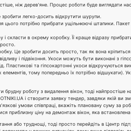
тіше, ніж дерев'яне. Процес роботи буде виглядати на
е зробити легко-досить відкрутити шурупи.
ля цього потрібно прибрати ущільнюючі штапики. Пакет
 і скласти в окрему коробку. Її краще відразу прибрати,
просто.
бку. Це зробити досить просто, так як вона кріпиться н
відливу і підвіконня. Укоси можуть бути виконані з гіпс
ід. Пластикові та гіпсокартонні укоси відкручуються 
 елементів, тому попередньо їх потрібно відшукати). 
и брудну роботу з видалення вікон, тоді найпростіше н
OTNIKI.UA і створити заявку тендер, завдяки якій ви 
в'язкові умови співпраці, вкажіть плановану суму за р
атися приблизну ціну на демонтаж вікон, яка встановлена 
ання або труднощі, тоді просто перейдіть в Центр підтр
і допомогти у важких ситуаціях, тому якщо відповідь в