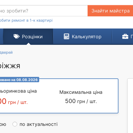
Знайти майстра
обити ремонт в 1-к квартирі
Розцінки
Калькулятор
 дверей
ріжжя
овано на 08.08.2026
ьоринкова ціна
Максимальна ціна
00
500
грн / шт.
грн / шт.
ною
по актуальності