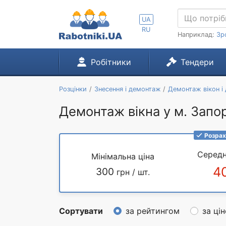
UA
RU
Наприклад:
Зр
Робітники
Тендери
Розцінки
Знесення і демонтаж
Демонтаж вікон і
Демонтаж вікна у м. Запо
Розрах
Середн
Мінімальна ціна
4
300
грн / шт.
Сортувати
за рейтингом
за ці