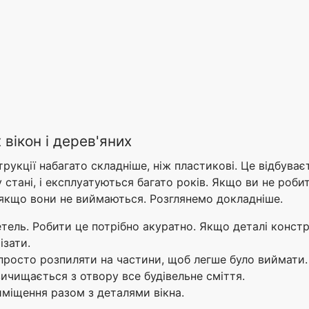
вікон і дерев'яних
укції набагато складніше, ніж пластикові. Це відбуваєт
стані, і експлуатуються багато років. Якщо ви не роби
 якщо вони не виймаються. Розглянемо докладніше.
тель. Робити це потрібно акуратно. Якщо деталі констру
ізати.
просто розпиляти на частини, щоб легше було виймати.
 вичищається з отвору все будівельне сміття.
иміщення разом з деталями вікна.