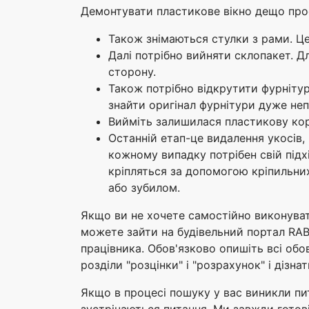
Демонтувати пластикове вікно дещо прос
Також знімаються стулки з рами. Ц
Далі потрібно вийняти склопакет. Д
сторону.
Також потрібно відкрутити фурнітуру
знайти оригінал фурнітури дуже не
Вийміть залишилася пластикову коро
Останній етап-це видалення укосів, 
кожному випадку потрібен свій підх
кріпляться за допомогою кріпильних
або зубилом.
Якщо ви не хочете самостійно виконуват
можете зайти на будівельний портал RAB
працівника. Обов'язково опишіть всі обо
розділи "розцінки" і "розрахунок" і дізн
Якщо в процесі пошуку у вас виникли пит
зустрічаються питання. Ми завжди готов