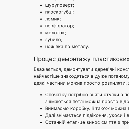
шуруповерт;
плоскогубці;
ломик;
перфоратор;
молоток;
зубило;
ножівка по металу.
Процес демонтажу пластикових 
Вважається, демонтувати дерев'яні констр
найчастіше знаходяться в дуже поганому 
деякі частини можна просто розпиляти,
Спочатку потрібно зняти стулки з пе
знімаються петлі можна просто відр
Виймаємо коробку. Її також можна 
Далі знімається підвіконня, укоси і
Останній етап-це винос сміття з пр