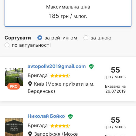
Максимальна ціна
185
грн / м.пог.
Сортувати
за рейтингом
за ціною
по актуальності
avtopoliv2019gmail.com
55
Бригада
грн / м.пог.
Київ
(Може приїхати в м.
PRO
Вказано на
Бердянськ)
26.07.2019
Николай Бойко
55
Бригада
грн / м.пог.
Запоріжжя
(Може