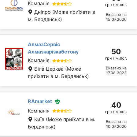
Компанія
грн / м.пог.
Дніпро
(Може приїхати в
Вказано на
м. Бердянськ)
15.07.2020
АлмазСервіс
50
Алмазнарізкабетону
грн / м.пог.
Компанія
Біла Церква
(Може
Вказано на
17.08.2023
приїхати в м. Бердянськ)
RAmarket
40
Компанія
грн / м.пог.
Київ
(Може приїхати в м.
Вказано на
Бердянськ)
10.07.2020