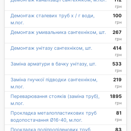
грн
Демонтаж сталевих труб х / г води,
100
м.пог.
грн
Демонтаж умивальника сантехніком, шт.
267
грн
Демонтаж унітазу сантехніком, шт.
414
грн
Заміна арматури в бачку унітазу, шт.
533
грн
Заміна гнучкої підводки сантехніком,
219
м.пог.
грн
Переварювання стояків (заміна труб),
1895
м.пог.
грн
Прокладка металопластикових труб
81
водопостачання Ø16-40, м.пог.
грн
Прокладка поліпропіленових труб
83