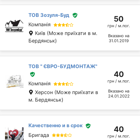
TOВ Зозуля-Буд
50
Компанія
грн / м.пог.
Київ
(Може приїхати в м.
Вказано на
Бердянськ)
31.01.2019
ТОВ " ЄВРО-БУДМОНТАЖ"
40
грн / м.пог.
Компанія
Вказано на
Херсон
(Може приїхати в
24.01.2022
м. Бердянськ)
Качественно и в срок
40
Бригада
грн / м.пог.