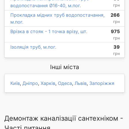
водопостачання Ø16-40, м.пог.
грн
Прокладка мідних труб водопостачання,
266
м.пог.
грн
Врізка в стояк - 1 точка врізу, шт.
975
грн
Ізоляція труб, м.пог.
39
грн
Інші міста
Київ
,
Дніпро
,
Харків
,
Одеса
,
Львів
,
Запоріжжя
Демонтаж каналізації сантехніком -
Часті питання