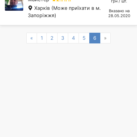
грн / шт.
Харків
(Може приїхати в м.
Вказано на
Запоріжжя)
28.05.2020
Previous
Next
«
1
2
3
4
5
6
»