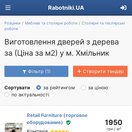
Rabotniki.UA
Розцінки
Меблеві та столярні роботи
Столярні та теслярські
роботи
Виготовлення дверей з дерева
за (Ціна за м2) у м. Хмільник
Фільтр (1)
Створити тендер
Сортувати
за рейтингом
за ціною
по актуальності
Retail Furniture (торговое
1950
оборудование)
грн / м²
Компанія