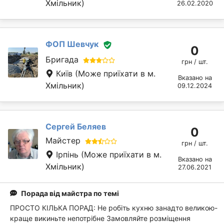
Хмільник)
26.02.2020
ФОП Шевчук
0
Бригада
грн / шт.
Київ
(Може приїхати в м.
Вказано на
Хмільник)
09.12.2024
Сергей Беляев
0
Майстер
грн / шт.
Ірпінь
(Може приїхати в м.
Вказано на
Хмільник)
27.06.2021
Порада від майстра по темі
ПРОСТО КІЛЬКА ПОРАД: Не робіть кухню занадто великою-
краще викиньте непотрібне Замовляйте розміщення