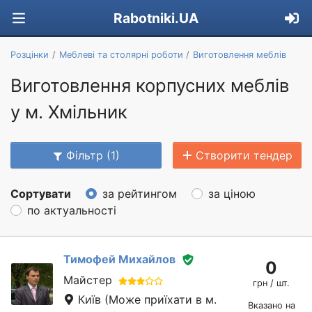
Rabotniki.UA
Розцінки
Меблеві та столярні роботи
Виготовлення меблів
Виготовлення корпусних меблів
у м. Хмільник
Фільтр (1)
Створити тендер
Сортувати
за рейтингом
за ціною
по актуальності
Тимофей Михайлов
0
Майстер
грн / шт.
Київ
(Може приїхати в м.
Вказано на