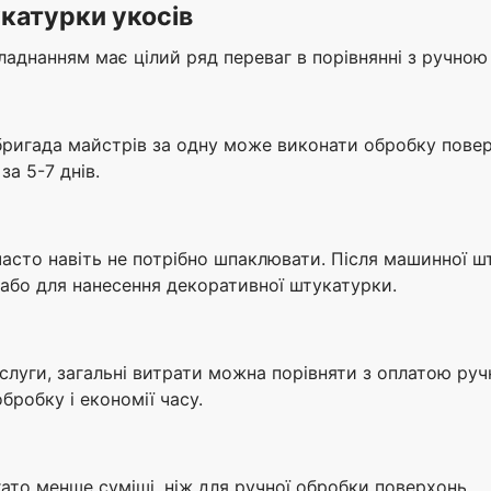
катурки укосів
днанням має цілий ряд переваг в порівнянні з ручною
ригада майстрів за одну може виконати обробку поверх
а 5-7 днів.
часто навіть не потрібно шпаклювати. Після машинної 
або для нанесення декоративної штукатурки.
слуги, загальні витрати можна порівняти з оплатою руч
робку і економії часу.
ато менше суміші, ніж для ручної обробки поверхонь.