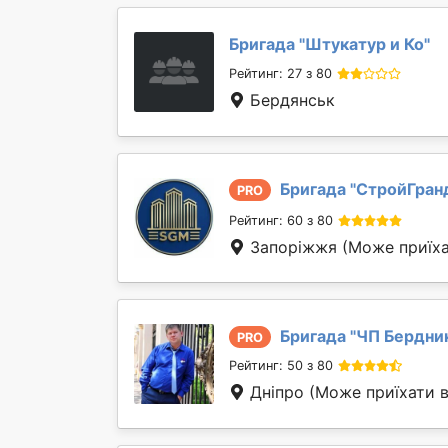
Бригада "
Штукатур и Ко
"
Рейтинг: 27 з 80
Бердянськ
Бригада "
СтройГран
PRO
Рейтинг: 60 з 80
Запоріжжя
(Може приїха
Бригада "
ЧП Бердни
PRO
Рейтинг: 50 з 80
Дніпро
(Може приїхати в