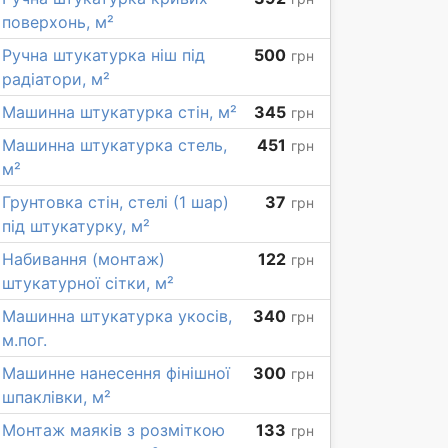
поверхонь, м²
Ручна штукатурка ніш під
500
грн
радіатори, м²
Машинна штукатурка стін, м²
345
грн
Машинна штукатурка стель,
451
грн
м²
Грунтовка стін, стелі (1 шар)
37
грн
під штукатурку, м²
Набивання (монтаж)
122
грн
штукатурної сітки, м²
Машинна штукатурка укосів,
340
грн
м.пог.
Машинне нанесення фінішної
300
грн
шпаклівки, м²
Монтаж маяків з розміткою
133
грн