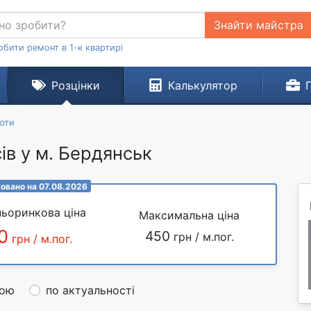
Знайти майстра
обити ремонт в 1-к квартирі
Розцінки
Калькулятор
оти
в у м. Бердянськ
овано на 07.08.2026
ьоринкова ціна
Максимальна ціна
0
450
грн / м.пог.
грн / м.пог.
ною
по актуальності