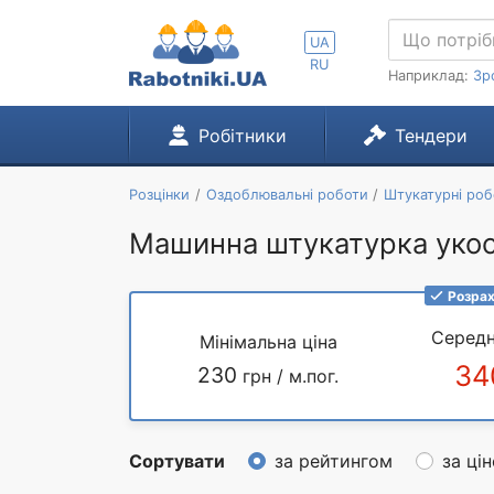
UA
RU
Наприклад:
Зр
Робітники
Тендери
Розцінки
Оздоблювальні роботи
Штукатурні роб
Машинна штукатурка укосі
Розрах
Середн
Мінімальна ціна
34
230
грн / м.пог.
Сортувати
за рейтингом
за ці