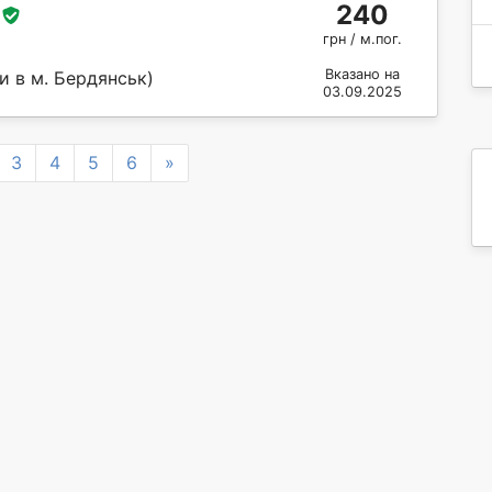
240
грн / м.пог.
Вказано на
и в м. Бердянськ)
03.09.2025
Next
3
4
5
6
»