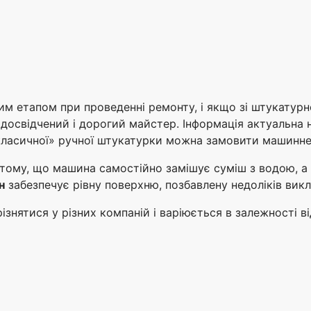
м етапом при проведенні ремонту, і якщо зі штукатурн
 досвідчений і дорогий майстер. Інформація актуальна 
«класичної» ручної штукатурки можна замовити машинне
тому, що машина самостійно замішує суміш з водою, а п
н
забезпечує рівну поверхню, позбавлену недоліків вик
знятися у різних компаній і варіюється в залежності ві