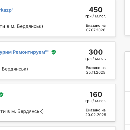
450
rkazp
"
грн / м.пог.
Вказано на
ти в м. Бердянськ)
07.07.2026
300
урим Ремонтируем''
"
грн / м.пог.
Вказано на
. Бердянськ)
25.11.2025
160
грн / м.пог.
Вказано на
ти в м. Бердянськ)
20.02.2025