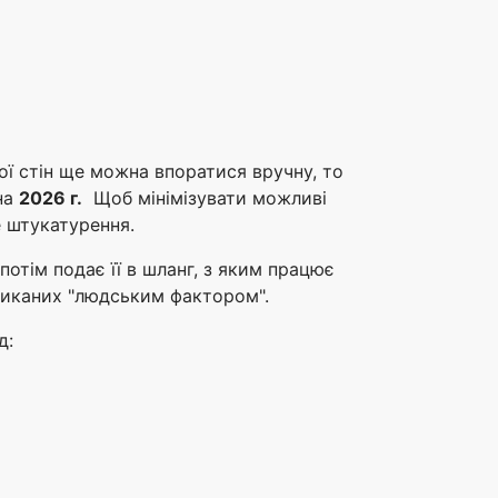
ої стін ще можна впоратися вручну, то
на
2026 г.
Щоб мінімізувати можливі
 штукатурення.
отім подає її в шланг, з яким працює
ликаних "людським фактором".
д: