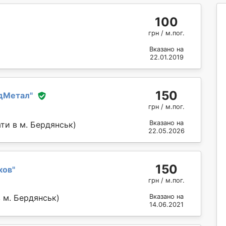
100
грн / м.пог.
Вказано на
22.01.2019
150
дМетал
"
грн / м.пог.
Вказано на
ти в м. Бердянськ)
22.05.2026
150
ков
"
грн / м.пог.
Вказано на
 м. Бердянськ)
14.06.2021