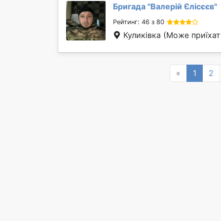
Бригада "
Валерій Єлісєєв
"
Рейтинг: 46 з 80
Куликівка
(Може приїхат
Previous
«
1
2