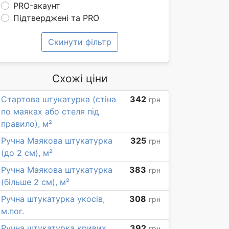
PRO-акаунт
Підтверджені та PRO
Скинути фільтр
Схожі ціни
Стартова штукатурка (стіна
342
грн
по маяках або стеля під
правило), м²
Ручна Маякова штукатурка
325
грн
(до 2 см), м²
Ручна Маякова штукатурка
383
грн
(більше 2 см), м²
Ручна штукатурка укосів,
308
грн
м.пог.
Ручна штукатурка кривих
392
грн