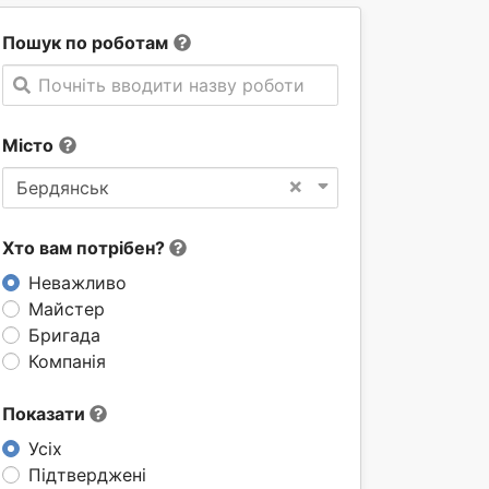
Пошук по роботам
Почніть вводити назву роботи
Місто
×
Бердянськ
Хто вам потрібен?
Неважливо
Майстер
Бригада
Компанія
Показати
Усіх
Підтверджені