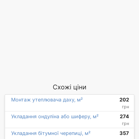
Схожі ціни
Монтаж утеплювача даху, м²
202
грн
Укладання ондуліна або шиферу, м²
274
грн
Укладання бітумної черепиці, м²
357