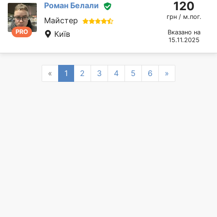
120
Роман Белали
грн / м.пог.
Майстер
PRO
Вказано на
Київ
15.11.2025
Previous
Next
«
1
2
3
4
5
6
»