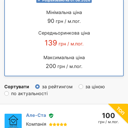
Розраховано на 07.08.2026
Мінімальна ціна
90
грн / м.пог.
Середньоринкова ціна
139
грн / м.пог.
Максимальна ціна
200
грн / м.пог.
Сортувати
за рейтингом
за ціною
по актуальності
100
Але-Ста
грн / м.пог.
Компанія