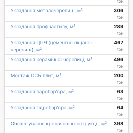
грн
Укладання металочерепиці, м²
306
грн
Укладання профнастилу, м²
289
грн
Укладання ЦПЧ (цементно піщаної
467
черепиці), м²
грн
Укладання керамічної черепиці, м²
496
грн
Монтаж ОСБ плит, м²
200
грн
Укладання паробар'єра, м²
63
грн
Укладання гідробар'єра, м²
64
грн
Облаштування кроквяної конструкції, м²
398
грн