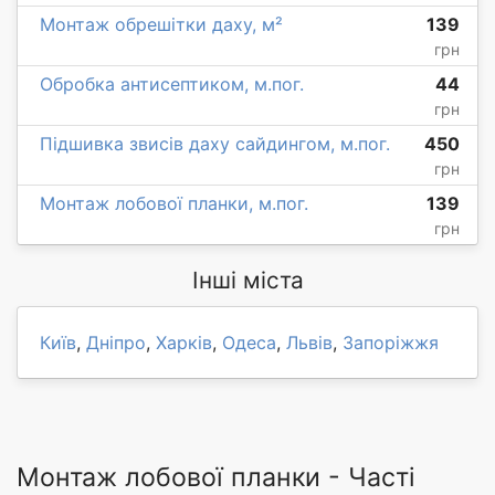
Монтаж обрешітки даху, м²
139
грн
Обробка антисептиком, м.пог.
44
грн
Підшивка звисів даху сайдингом, м.пог.
450
грн
Монтаж лобової планки, м.пог.
139
грн
Інші міста
Київ
,
Дніпро
,
Харків
,
Одеса
,
Львів
,
Запоріжжя
Монтаж лобової планки - Часті