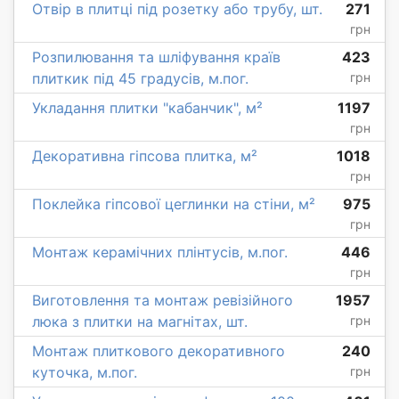
Отвір в плитці під розетку або трубу, шт.
271
грн
Розпилювання та шліфування країв
423
плиткик під 45 градусів, м.пог.
грн
Укладання плитки "кабанчик", м²
1197
грн
Декоративна гіпсова плитка, м²
1018
грн
Поклейка гіпсової цеглинки на стіни, м²
975
грн
Монтаж керамічних плінтусів, м.пог.
446
грн
Виготовлення та монтаж ревізійного
1957
люка з плитки на магнітах, шт.
грн
Монтаж плиткового декоративного
240
куточка, м.пог.
грн