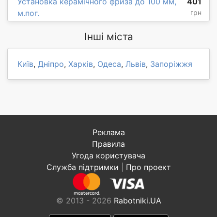
Установка керамічного фриза до 100 мм,
401
м.пог.
грн
Інші міста
Київ
,
Дніпро
,
Харків
,
Одеса
,
Львів
,
Запоріжжя
Реклама
Правила
Угода користувача
Служба підтримки
|
Про проект
© 2013 - 2026
Rabotniki.UA