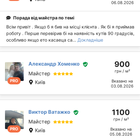
06.08.2026
Порада від майстра по темі
Всім привіт . Якщо б я бив на місці клієнта . Як бі я приймав
роботу . Перше перевірив бі на наявність кутів 90 градусів,
особливо якщо ето касаеца са...
Докладніше
900
Александр Хоменко
грн / м²
Майстер
PRO
Вказано на
Київ
03.08.2026
1100
Виктор Ватажко
грн / м²
Майстер
PRO
Вказано на
Київ
05.08.2026