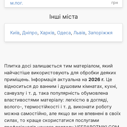
м.пог.
грн
Інші міста
Київ
,
Дніпро
,
Харків
,
Одеса
,
Львів
,
Запоріжжя
Плитка досі залишається тим матеріалом, який
найчастіше використовують для обробки деяких
приміщень. Інформація актуальна на
2026 г.
Це
відноситься до ванним і душовим кімнатах, кухні,
санвузлу і т. д. така популярність обумовлена
властивостями матеріалу: легкістю в догляді,
волого-, термостійкості і т. д. виконати роботу
можна самостійно, але якщо ви не впевнені в своїх
силах, то краще скористатися послугами
професіоналів нашого порталу VSERABOTNIKI.COM.