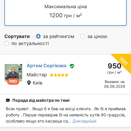
Максимальна ціна
1200
грн / м²
Сортувати
за рейтингом
за ціною
по актуальності
950
Артем Сергієнко
грн / м²
Майстер
PRO
Вказано на
Київ
06.08.2026
Порада від майстра по темі
Всім привіт . Якщо б я бив на місці клієнта . Як бі я приймав
роботу . Перше перевірив бі на наявність кутів 90 градусів,
особливо якщо ето касаеца са...
Докладніше