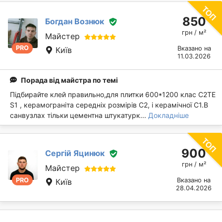
850
Богдан Вознюк
грн / м²
Майстер
PRO
Вказано на
Київ
11.03.2026
Порада від майстра по темі
Підбирайте клей правильно,для плитки 600*1200 клас C2TE
S1 , керамограніта середніх розмірів C2, i керамічної C1.В
санвузлах тільки цементна штукатурк...
Докладніше
900
Сергій Яцинюк
грн / м²
Майстер
PRO
Вказано на
Київ
28.04.2026