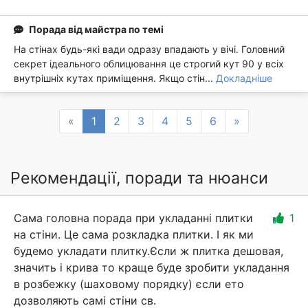
Порада від майстра по темі
На стінах будь-які вади одразу впадають у вічі. Головний
секрет ідеального облицювання це строгий кут 90 у всіх
внутрішніх кутах приміщення. Якщо стін...
Докладніше
Previous
Next
«
1
2
3
4
5
6
»
Рекомендації, поради та нюанси
Сама головна порада при укладанні плитки
1
на стіни. Це сама розкладка плитки. І як ми
будемо укладати плитку.Єсли ж плитка дешовая,
значить і крива то краще буде зробити укладання
в розбежку (шаховому порядку) єсли ето
дозволяють самі стіни св.