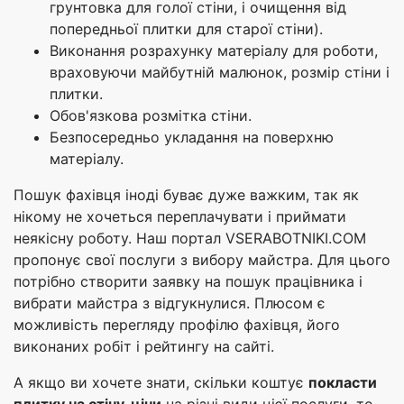
грунтовка для голої стіни, і очищення від
попередньої плитки для старої стіни).
Виконання розрахунку матеріалу для роботи,
враховуючи майбутній малюнок, розмір стіни і
плитки.
Обов'язкова розмітка стіни.
Безпосередньо укладання на поверхню
матеріалу.
Пошук фахівця іноді буває дуже важким, так як
нікому не хочеться переплачувати і приймати
неякісну роботу. Наш портал VSERABOTNIKI.COM
пропонує свої послуги з вибору майстра. Для цього
потрібно створити заявку на пошук працівника і
вибрати майстра з відгукнулися. Плюсом є
можливість перегляду профілю фахівця, його
виконаних робіт і рейтингу на сайті.
А якщо ви хочете знати, скільки коштує
покласти
плитку на стіну, ціни
на різні види цієї послуги, то