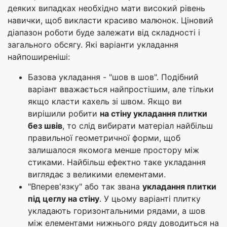
деяких випадках необхідно мати високий рівень
навички, щоб викласти красиво малюнок. Ціновий
діапазон роботи буде залежати від складності і
загального обсягу. Які варіанти укладання
найпоширеніші:
Базова укладання - "шов в шов". Подібний
варіант вважається найпростішим, але тільки
якщо класти кахель зі швом. Якщо ви
вирішили робити
на стіну укладання плитки
без швів
, то слід вибирати матеріал найбільш
правильної геометричної форми, щоб
залишалося якомога менше простору між
стиками. Найбільш ефектно таке укладання
виглядає з великими елементами.
"Вперев'язку" або так звана
укладання плитки
під цеглу на стіну
. У цьому варіанті плитку
укладають горизонтальними рядами, а шов
між елементами нижнього ряду доводиться на