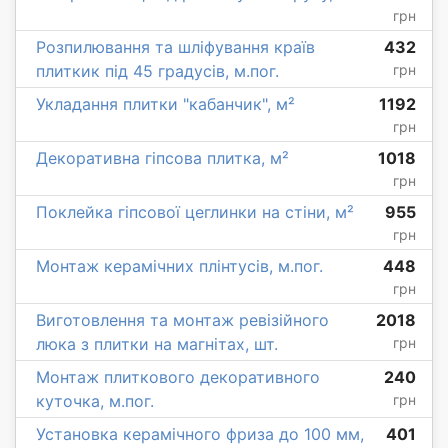
грн
Розпилювання та шліфування країв
432
плиткик під 45 градусів, м.пог.
грн
Укладання плитки "кабанчик", м²
1192
грн
Декоративна гіпсова плитка, м²
1018
грн
Поклейка гіпсової цеглинки на стіни, м²
955
грн
Монтаж керамічних плінтусів, м.пог.
448
грн
Виготовлення та монтаж ревізійного
2018
люка з плитки на магнітах, шт.
грн
Монтаж плиткового декоративного
240
куточка, м.пог.
грн
Установка керамічного фриза до 100 мм,
401