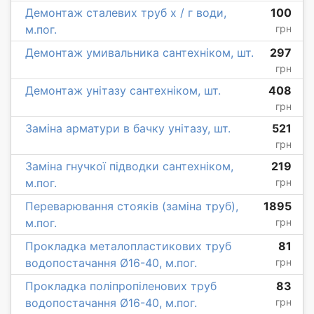
Демонтаж сталевих труб х / г води,
100
м.пог.
грн
Демонтаж умивальника сантехніком, шт.
297
грн
Демонтаж унітазу сантехніком, шт.
408
грн
Заміна арматури в бачку унітазу, шт.
521
грн
Заміна гнучкої підводки сантехніком,
219
м.пог.
грн
Переварювання стояків (заміна труб),
1895
м.пог.
грн
Прокладка металопластикових труб
81
водопостачання Ø16-40, м.пог.
грн
Прокладка поліпропіленових труб
83
водопостачання Ø16-40, м.пог.
грн