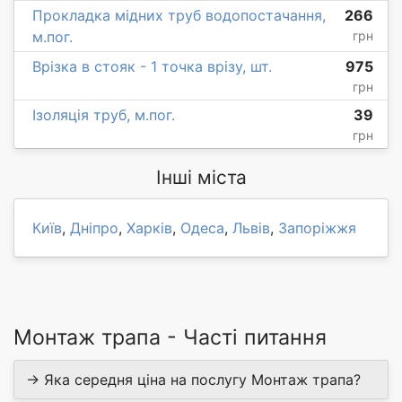
Прокладка мідних труб водопостачання,
266
м.пог.
грн
Врізка в стояк - 1 точка врізу, шт.
975
грн
Ізоляція труб, м.пог.
39
грн
Інші міста
Київ
,
Дніпро
,
Харків
,
Одеса
,
Львів
,
Запоріжжя
Монтаж трапа - Часті питання
→ Яка середня ціна на послугу Монтаж трапа?