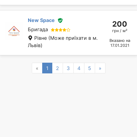
New Space
200
Бригада
грн / м²
Рівне
(Може приїхати в м.
Вказано на
Львів)
17.01.2021
Previous
Next
«
1
2
3
4
5
»