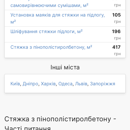
самовирівнюючими сумішами, м²
грн
Установка маяків для стяжки на підлогу,
105
м²
грн
Шліфування стяжки підлоги, м²
196
грн
Стяжка з пінополістиролбетону, м²
417
грн
Інші міста
Київ
,
Дніпро
,
Харків
,
Одеса
,
Львів
,
Запоріжжя
Стяжка з пінополістиролбетону -
Часті питання