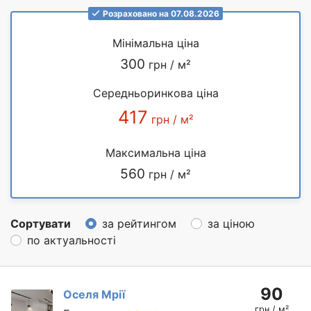
Розраховано на 07.08.2026
Мінімальна ціна
300
грн / м²
Середньоринкова ціна
417
грн / м²
Максимальна ціна
560
грн / м²
Сортувати
за рейтингом
за ціною
по актуальності
90
Оселя Мрії
грн / м²