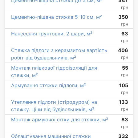
Цементно-піщана стяжка до 5 см, м²
347
грн
Цементно-піщана стяжка 5-10 см, м²
350
грн
Нанесення грунтовки, 2 шари, м²
63
грн
Стяжка підлоги з керамзитом вартість
406
робіт від будівельників, м²
грн
Монтаж плівкової гідроізоляції для
55
стяжки, м²
грн
Армування стяжки підлоги, м²
105
грн
Утеплення підлоги (стіродуром) на
133
стяжку. Ціни від будівельників, м²
грн
Монтаж армуючої сітки для стяжки, м²
83
грн
Облаштування машинної стяжки
332