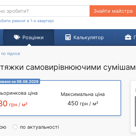
Знайти майстра
обити ремонт в 1-к квартирі
Розцінки
Калькулятор
по підлозі
тяжки самовирівнюючими сумішами 
овано на 08.08.2026
ьоринкова ціна
Максимальна ціна
30
450
грн / м²
грн / м²
ною
по актуальності