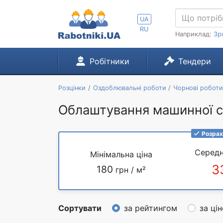
UA
RU
Наприклад:
Зр
Робітники
Тендери
Розцінки
Оздоблювальні роботи
Чорнові роботи 
Облаштування машинної с
Розрах
Середн
Мінімальна ціна
3
180
грн / м²
Сортувати
за рейтингом
за ці