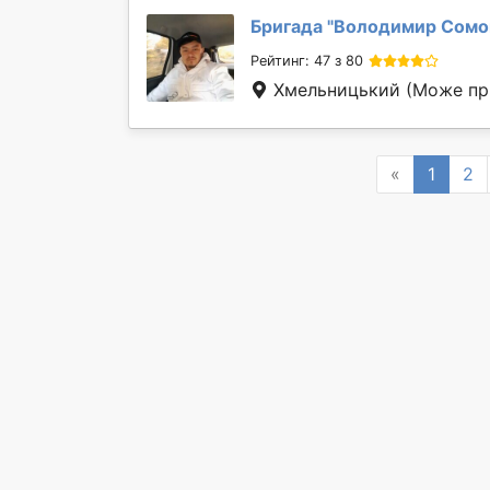
Бригада "
Володимир Сомо
Рейтинг: 47 з 80
Хмельницький
(Може при
Previous
«
1
2