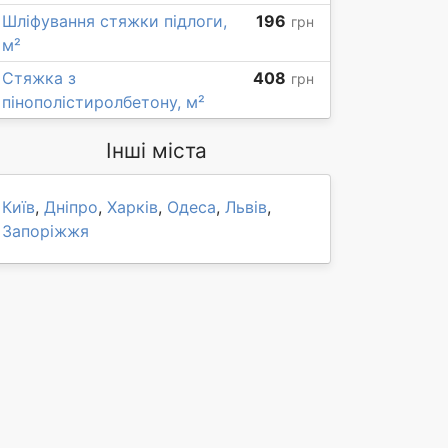
Шліфування стяжки підлоги,
196
грн
м²
Стяжка з
408
грн
пінополістиролбетону, м²
Інші міста
Київ
,
Дніпро
,
Харків
,
Одеса
,
Львів
,
Запоріжжя