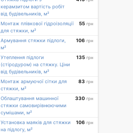
керамзитом вартість робіт
від будівельників, м²
Монтаж плівкової гідроізоляції
55
грн
для стяжки, м²
Армування стяжки підлоги,
106
грн
м²
Утеплення підлоги
135
грн
(стіродуром) на стяжку. Ціни
від будівельників, м²
Монтаж армуючої сітки для
83
грн
стяжки, м²
Облаштування машинної
330
грн
стяжки самовирівнюючими
сумішами, м²
Установка маяків для стяжки
106
грн
на підлогу, м²