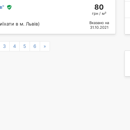
80
в
"
грн / м²
Вказано на
їхати в м. Львів)
31.10.2021
Next
3
4
5
6
»