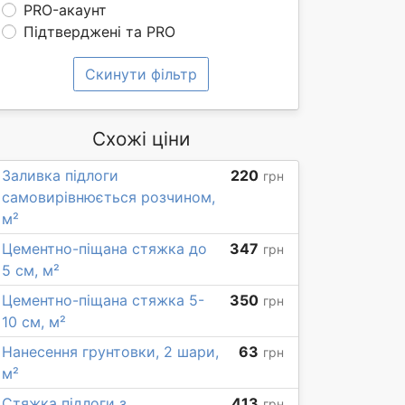
PRO-акаунт
Підтверджені та PRO
Скинути фільтр
Схожі ціни
Заливка підлоги
220
грн
самовирівнюється розчином,
м²
Цементно-піщана стяжка до
347
грн
5 см, м²
Цементно-піщана стяжка 5-
350
грн
10 см, м²
Нанесення грунтовки, 2 шари,
63
грн
м²
Стяжка підлоги з
413
грн