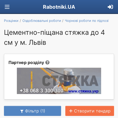
Rabotniki.UA
Розцінки
Оздоблювальні роботи
Чорнові роботи по підлозі
Цементно-піщана стяжка до 4
см у м. Львів
Партнер розділу
Фільтр (1)
Створити тендер