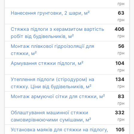
грн
Нанесення грунтовки, 2 шари, м²
63
грн
Стяжка підлоги з керамзитом вартість
406
робіт від будівельників, м²
грн
Монтаж плівкової гідроізоляції для
56
стяжки, м²
грн
Армування стяжки підлоги, м²
104
грн
Утеплення підлоги (стіродуром) на
134
стяжку. Ціни від будівельників, м²
грн
Монтаж армуючої сітки для стяжки, м²
83
грн
Облаштування машинної стяжки
332
самовирівнюючими сумішами, м²
грн
Установка маяків для стяжки на підлогу,
105