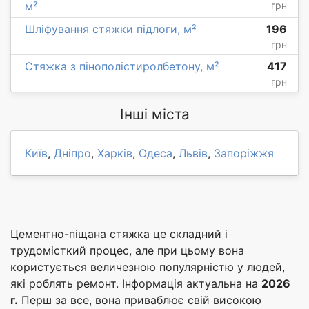
м²
грн
Шліфування стяжки підлоги, м²
196
грн
Стяжка з пінополістиролбетону, м²
417
грн
Інші міста
Київ
,
Дніпро
,
Харків
,
Одеса
,
Львів
,
Запоріжжя
Цементно-піщана стяжка це складний і
трудомісткий процес, але при цьому вона
користується величезною популярністю у людей,
які роблять ремонт. Інформація актуальна на
2026
г.
Перш за все, вона приваблює свій високою