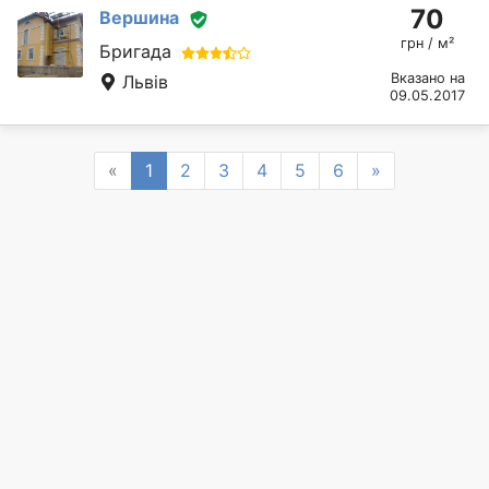
70
Вершина
грн / м²
Бригада
Вказано на
Львів
09.05.2017
Previous
Next
«
1
2
3
4
5
6
»