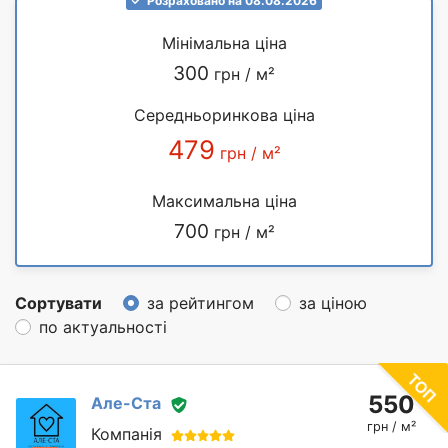
Розраховано на 08.08.2026
Мінімальна ціна
300
грн / м²
Середньоринкова ціна
479
грн / м²
Максимальна ціна
700
грн / м²
Сортувати
за рейтингом
за ціною
по актуальності
550
Але-Ста
грн / м²
Компанія