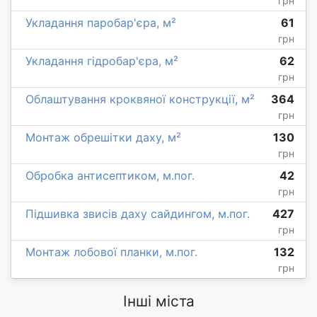
грн
Укладання паробар'єра, м²
61
грн
Укладання гідробар'єра, м²
62
грн
Облаштування кроквяної конструкції, м²
364
грн
Монтаж обрешітки даху, м²
130
грн
Обробка антисептиком, м.пог.
42
грн
Підшивка звисів даху сайдингом, м.пог.
427
грн
Монтаж лобової планки, м.пог.
132
грн
Інші міста