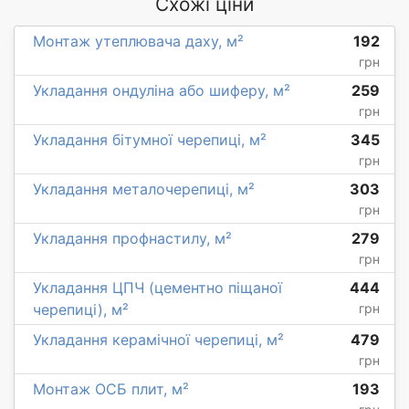
Схожі ціни
Монтаж утеплювача даху, м²
192
грн
Укладання ондуліна або шиферу, м²
259
грн
Укладання бітумної черепиці, м²
345
грн
Укладання металочерепиці, м²
303
грн
Укладання профнастилу, м²
279
грн
Укладання ЦПЧ (цементно піщаної
444
черепиці), м²
грн
Укладання керамічної черепиці, м²
479
грн
Монтаж ОСБ плит, м²
193