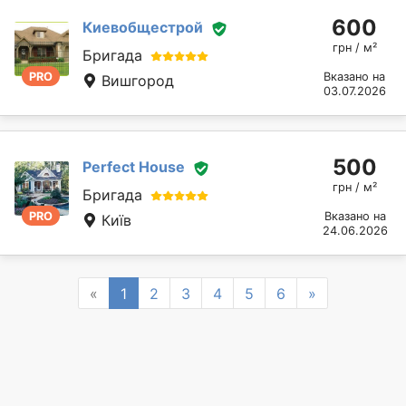
600
Киевобщестрой
грн / м²
Бригада
PRO
Вказано на
Вишгород
03.07.2026
500
Perfect House
грн / м²
Бригада
PRO
Вказано на
Київ
24.06.2026
Previous
Next
«
1
2
3
4
5
6
»