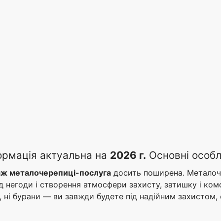
ормація актуальна на
2026 г.
Основні особл
ж металочерепиці-послуга
досить поширена. Металоче
 негоди і створення атмосфери захисту, затишку і ком
и, ні бурани — ви завжди будете під надійним захистом