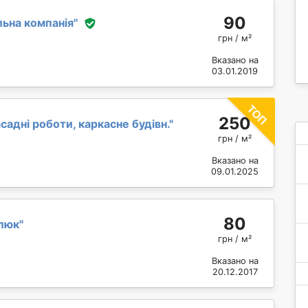
90
льна компанія
"
грн / м²
Вказано на
03.01.2019
250
садні роботи, каркасне будівн.
"
грн / м²
Вказано на
09.01.2025
80
люк
"
грн / м²
Вказано на
20.12.2017