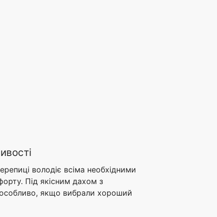
ивості
репиці володіє всіма необхідними
форту. Під якісним дахом з
, особливо, якщо вибрали хороший