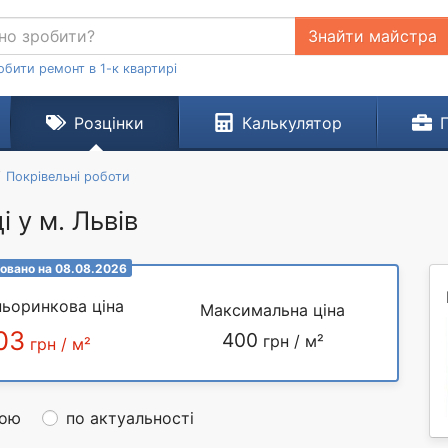
Знайти майстра
обити ремонт в 1-к квартирі
Розцінки
Калькулятор
Покрівельні роботи
 у м. Львів
овано на 08.08.2026
ьоринкова ціна
Максимальна ціна
03
400
грн / м²
грн / м²
ною
по актуальності