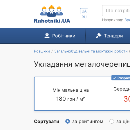
UA
RU
Наприклад:
Зр
Робітники
Тендери
Розцінки
Загальнобудівельні та монтажні роботи
Укладання металочерепиці
Розрах
Середн
Мінімальна ціна
3
180
грн / м²
Сортувати
за рейтингом
за ці