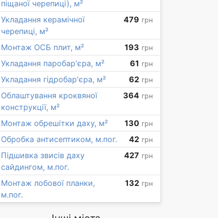
піщаної черепиці), м²
Укладання керамічної
479
грн
черепиці, м²
Монтаж ОСБ плит, м²
193
грн
Укладання паробар'єра, м²
61
грн
Укладання гідробар'єра, м²
62
грн
Облаштування кроквяної
364
грн
конструкції, м²
Монтаж обрешітки даху, м²
130
грн
Обробка антисептиком, м.пог.
42
грн
Підшивка звисів даху
427
грн
сайдингом, м.пог.
Монтаж лобової планки,
132
грн
м.пог.