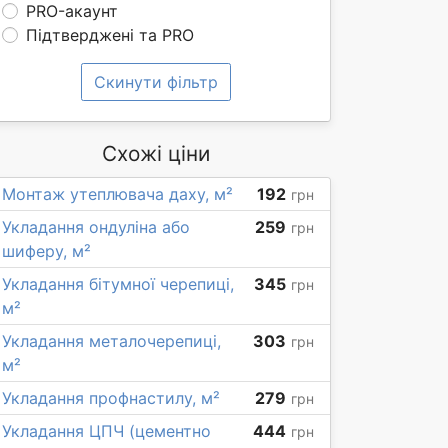
PRO-акаунт
Підтверджені та PRO
Скинути фільтр
Схожі ціни
Монтаж утеплювача даху, м²
192
грн
Укладання ондуліна або
259
грн
шиферу, м²
Укладання бітумної черепиці,
345
грн
м²
Укладання металочерепиці,
303
грн
м²
Укладання профнастилу, м²
279
грн
Укладання ЦПЧ (цементно
444
грн