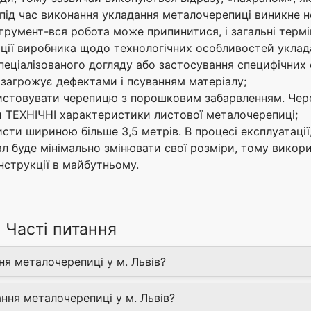
ід час виконання укладання металочерепиці виникне не
трумент-вся робота може припинитися, і загальні терм
ції виробника щодо технологічних особливостей уклада
ціалізованого догляду або застосування специфічних с
загрожує дефектами і псуванням матеріалу;
стовувати черепицю з порошковим забарвленням. Через
 ТЕХНІЧНІ характеристики листової металочерепиці;
ти шириною більше 3,5 метрів. В процесі експлуатації,
іал буде мінімально змінювати свої розміри, тому вико
нструкції в майбутньому.
 Часті питання
ня металочерепиці у м. Львів?
ння металочерепиці у м. Львів?