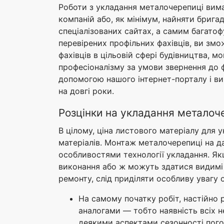
Роботи з укладання металочерепиці вима
компаній або, як мінімум, найняти бриг
спеціалізованих сайтах, а самим багатоф
перевірених профільних фахівців, ви змо
фахівців в цільовій сфері будівництва, 
професіоналізму за умови звернення до 
допомогою нашого інтернет-порталу і ви
на довгі роки.
Розцінки на укладання металоч
В цілому, ціна листового матеріалу для 
матеріалів. Монтаж металочерепиці на д
особливостями технології укладання. Якщ
виконання або ж можуть здатися видимі 
ремонту, слід приділяти особливу увагу
На самому початку робіт, настійно р
аналогами — тобто наявність всіх нео
деякими аспектами сезонності пого