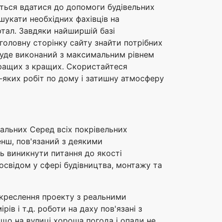
еться вдатися до допомоги будівельних
шукати необхідних фахівців на
ртал. Завдяки найширшій базі
головну сторінку сайту знайти потрібних
уде виконаний з максимальним рівнем
 кращих з кращих. Скористайтеся
-яких робіт по дому і затишну атмосферу
имальних Серед всіх покрівельних
енш, пов'язаний з деякими
ть виникнути питання до якості
освідом у сфері будівництва, монтажу та
я креслення проекту з реальними
ів і т.д. роботи на даху пов'язані з
що на вулиці хороша погода і опади не