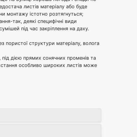
достача листів матеріалу або буде
іни монтажу істотно розтягнуться;
ння-так, деякі специфічні види
умішей під час закріплення на даху.
 пористої структури матеріалу, волога
 під дією прямих сонячних променів та
ристання особливо широких листів може