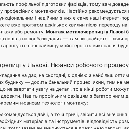
гають профільної підготовки фахівців, тому вам довед
аду професійних монтажників. Настійно рекомендується 
ункціональним і надійним з них є саме наш інтернет-по
жете вже протягом декількох хвилин після переходу на 
монтажу або ремонту.
Монтаж металочерепиці у Львові
б
фахівців з нашої бази даних — там ви знайдете тільки
 гарантуєте собі найвищу майстерність виконання будь
ерепиці у Львові. Нюанси робочого процесу
укладання на дах, на сьогодні, є однією з найбільш опт
ах будинку — досить банальний процес, який, тим не м
о не звертати увагу на деталі, то в кінці роботи можу
дефекти. Навіть профільним фахівцям з багаторічним д
 окремим нюансам технології монтажу:
екомендується двічі, а то й тричі, звірити всі значенн
бхідних матеріалів та інструментів, відповідність розмір
ди, тому зазвичай виконуються відразу, «нахрапом», як