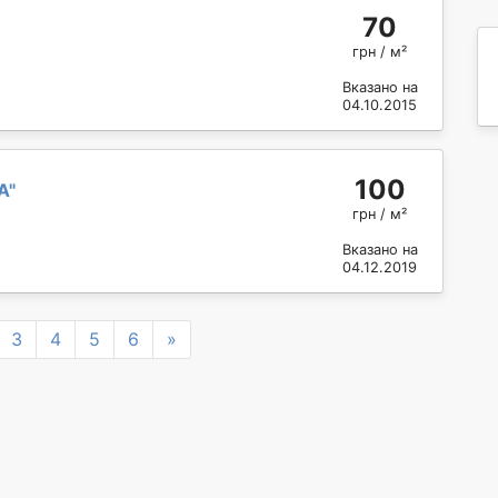
70
грн / м²
Вказано на
04.10.2015
100
А
"
грн / м²
Вказано на
04.12.2019
Next
3
4
5
6
»