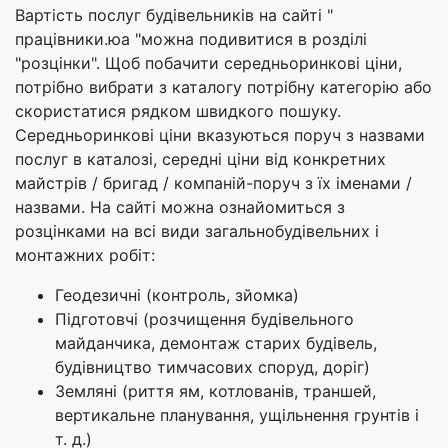
Вартість послуг будівельників на сайті "
працівники.юа "можна подивитися в розділі
"розцінки". Щоб побачити середньоринкові ціни,
потрібно вибрати з каталогу потрібну категорію або
скористатися рядком швидкого пошуку.
Середньоринкові ціни вказуються поруч з назвами
послуг в каталозі, середні ціни від конкретних
майстрів / бригад / компаній-поруч з їх іменами /
назвами. На сайті можна ознайомиться з
розцінками на всі види загальнобудівельних і
монтажних робіт:
Геодезичні (контроль, зйомка)
Підготовчі (розчищення будівельного
майданчика, демонтаж старих будівель,
будівництво тимчасових споруд, доріг)
Земляні (риття ям, котлованів, траншей,
вертикальне планування, ущільнення грунтів і
т. д.)