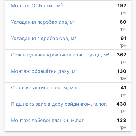
Монтаж ОСБ плит, м²
192
грн
Укладання паробар'єра, м²
60
грн
Укладання гідробар'єра, м²
61
грн
Облаштування кроквяної конструкції, м²
362
грн
Монтаж обрешітки даху, м²
130
грн
Обробка антисептиком, м.пог.
41
грн
Підшивка звисів даху сайдингом, м.пог.
438
грн
Монтаж лобової планки, м.пог.
133
грн