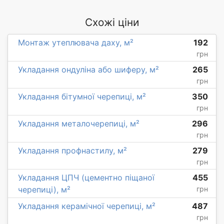
Схожі ціни
Монтаж утеплювача даху, м²
192
грн
Укладання ондуліна або шиферу, м²
265
грн
Укладання бітумної черепиці, м²
350
грн
Укладання металочерепиці, м²
296
грн
Укладання профнастилу, м²
279
грн
Укладання ЦПЧ (цементно піщаної
455
черепиці), м²
грн
Укладання керамічної черепиці, м²
487
грн