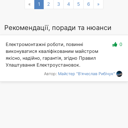
Previous
Next
«
1
2
3
4
5
6
»
Рекомендації, поради та нюанси
Електромонтажні роботи, повинні
0
виконуватися кваліфікованим майстром
якісно, надійно, гарантія, згідно Правил
Улаштування Електроустановок.
Автор:
Майстер "В'ячеслав Рибічук"