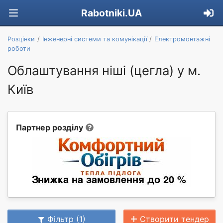
Rabotniki.UA
Розцінки
Інженерні системи та комунікації
Електромонтажні
роботи
Облаштування ніші (цегла) у м.
Київ
Партнер розділу
Фільтр (1)
Створити тендер