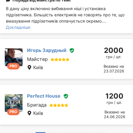
В дану ціну включено вибивання ніші і установка
підрізетника. Більшість електриків не говорять про те, що
вмазування підрізетників оплачується окремо....
Докладніше
2000
Игорь Зарудный
грн / шт.
Майстер
PRO
Вказано на
Київ
23.07.2026
1200
Perfect House
грн / шт.
Бригада
PRO
Вказано на
Київ
24.06.2026