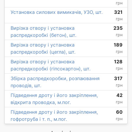
грн
Установка силових вимикачів, УЗО, шт.
321
грн
Вирізка отвору і установка
235
распредкоробкі (бетон), шт.
грн
Вирізка отвору і установка
189
распредкоробкі (цегла), шт.
грн
Вирізка отвору і установка
128
распредкоробкі (гіпсокартон), шт.
грн
Збірка распредкоробки, розпаювання
317
проводів, шт.
грн
Підведення дроту і його закріплення,
42
відкрита проводка, м.пог.
грн
Підведення дроту і його закріплення,
60
гофротруба і т. п., м.пог.
грн