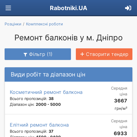
Rabotniki.UA
Розцінки
Комплексні роботи
Ремонт балконів у м. Дніпро
Фільтр (1)
Створити тендер
Види робіт та діапазон цін
Середня
Косметичний ремонт балкона
ціна
Всього пропозицій:
38
3667
Діапазон цін:
2000 - 5000
грн/м²
Середня
Елітний ремонт балкона
ціна
Всього пропозицій:
37
6933