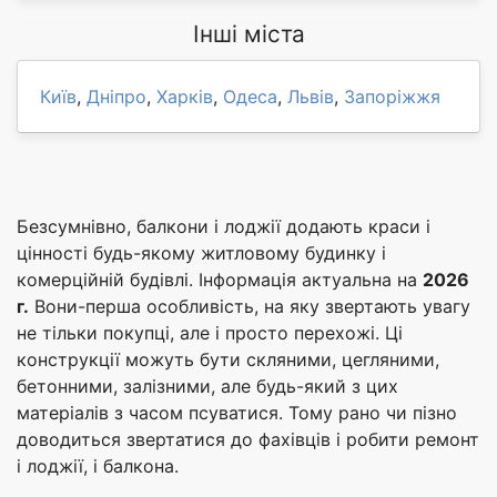
Інші міста
Київ
,
Дніпро
,
Харків
,
Одеса
,
Львів
,
Запоріжжя
Безсумнівно, балкони і лоджії додають краси і
цінності будь-якому житловому будинку і
комерційній будівлі. Інформація актуальна на
2026
г.
Вони-перша особливість, на яку звертають увагу
не тільки покупці, але і просто перехожі. Ці
конструкції можуть бути скляними, цегляними,
бетонними, залізними, але будь-який з цих
матеріалів з часом псуватися. Тому рано чи пізно
доводиться звертатися до фахівців і робити ремонт
і лоджії, і балкона.