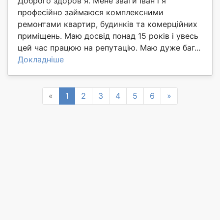
Доброго здоров я. Мене звати Іван і я
професійно займаюся комплексними
ремонтами квартир, будинків та комерційних
приміщень. Маю досвід понад 15 років і увесь
цей час працюю на репутацію. Маю дуже баг...
Докладніше
Previous
Next
«
1
2
3
4
5
6
»