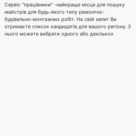
Сервіс "працівники" -найкраще місце для пошуку
майстрів для будь-якого типу ремонтно-
будівельно-монтажних робіт. На свій запит Ви
отримаєте список кандидатів для вашого регіону. З
нього можете вибрати одного або декількох
виконавців. При виборі не звертайте увагу на
вартість, адже це не головний критерій. Щоб бути
впевненим в якості виконаної роботи, необхідно
подивитися портфоліо кандидата, де повинні бути
приклади робіт, перечитати відгуки (бажано,
позитивні). Також уточніть кваліфікацію та досвід
працівника, адже це безпосередньо впливає на
вартість. Зв'язатися з майстром ви можете
безпосередньо, оскільки на сайті є необхідна
контактна інформація.
Перевага замовити ремонт спецтехніки у фахівців з
сайту " працівники»: