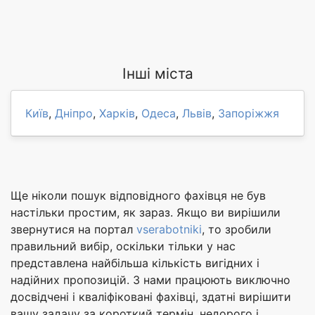
Інші міста
Київ
,
Дніпро
,
Харків
,
Одеса
,
Львів
,
Запоріжжя
Ще ніколи пошук відповідного фахівця не був
настільки простим, як зараз. Якщо ви вирішили
звернутися на портал
vserabotniki
, то зробили
правильний вибір, оскільки тільки у нас
представлена найбільша кількість вигідних і
надійних пропозицій. З нами працюють виключно
досвідчені і кваліфіковані фахівці, здатні вирішити
вашу задачу за короткий термін, недорого і