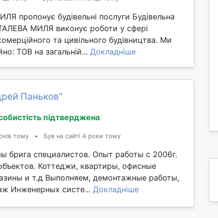
ЛЯ пропонує будівельні послуги Будівельна
ТАЛЕВА МИЛЯ виконує роботи у сфері
омерційного та цивільного будівництва. Ми
но: ТОВ на загальній...
Докладніше
дрей Паньков"
собистість підтверджена
оків тому
•
Був на сайті 4 роки тому
ы брига специалистов. Опыт работы с 2006г.
объектов. Коттеджи, квартиры, офисные
азины и т.д Выполняем, демонтажные работы,
аж Инженерных систе...
Докладніше