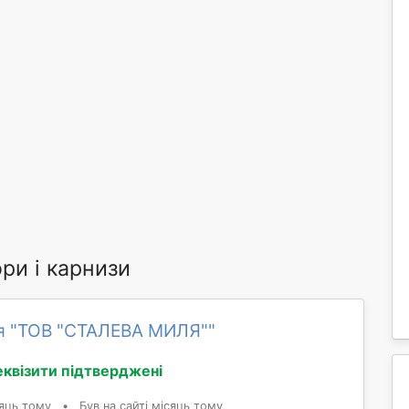
ри і карнизи
я "ТОВ "СТАЛЕВА МИЛЯ""
еквізити підтверджені
яць тому
•
Був на сайті місяць тому