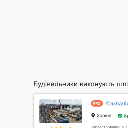
Будівельники виконують што
Компані
PRO
Харків
Р
Зареєстрований міс