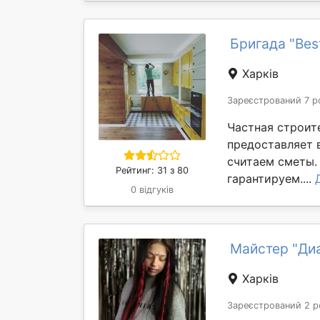
Бригада "Best
Харків
Зареєстрований 7 р
Частная строите
предоставляет 
считаем сметы.
Рейтинг: 31 з 80
гарантируем....
0 відгуків
Майстер "Ди
Харків
Зареєстрований 2 р