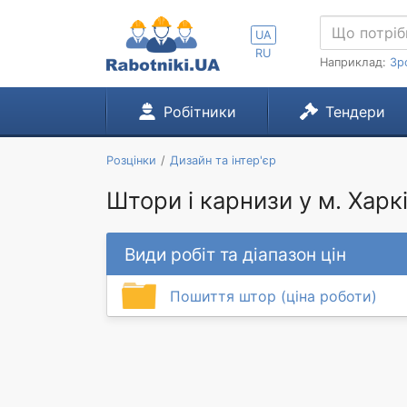
UA
RU
Наприклад:
Зр
Робітники
Тендери
Розцінки
Дизайн та інтер'єр
Штори і карнизи у м. Харк
Види робіт та діапазон цін
Пошиття штор (ціна роботи)