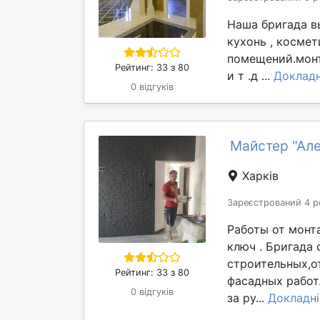
Наша бригада вы
кухонь , косме
помещений.монт
Рейтинг: 33 з 80
и т .д ...
Доклад
0 відгуків
Майстер "Ал
Харків
Зареєстрований 4 р
Работы от монт
ключ . Бригада
строительных,о
Рейтинг: 33 з 80
фасадных работ.
0 відгуків
за ру...
Докладн