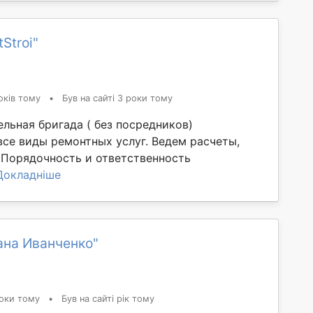
Stroi"
оків тому
•
Був на сайті 3 роки тому
льная бригада ( без посредников)
все виды ремонтных услуг. Ведем расчеты,
 Порядочность и ответственность
Докладніше
ана Иванченко"
оки тому
•
Був на сайті рік тому