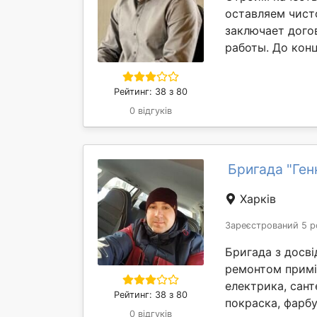
оставляем чист
заключает дого
работы. До конц
Рейтинг: 38 з 80
0 відгуків
Бригада "Ген
Харків
Зареєстрований 5 р
Бригада з досв
ремонтом примі
електрика, сант
Рейтинг: 38 з 80
покраска, фарбу
0 відгуків