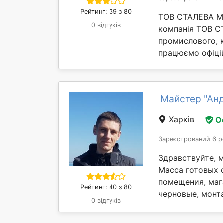
Рейтинг: 39 з 80
ТОВ СТАЛЕВА МИ
0 відгуків
компанія ТОВ С
промислового, к
працюємо офіцій
Майстер "Ан
Харків
О
Зареєстрований 6 р
Здравствуйте, м
Масса готовых 
помещения, маг
Рейтинг: 40 з 80
черновые, монт
0 відгуків