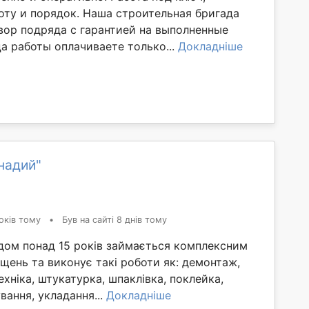
оту и порядок. Наша строительная бригада
вор подряда с гарантией на выполненные
а работы оплачиваете только...
Докладніше
надий"
оків тому
•
Був на сайті 8 днів тому
ідом понад 15 років займається комплексним
щень та виконує такі роботи як: демонтаж,
ехніка, штукатурка, шпаклівка, поклейка,
вання, укладання...
Докладніше