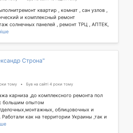
полнитремонт квартир , комнат , сан узлов ,
тический и комплексный ремонт
аж солнечных панелей , ремонт ТРЦ , АПТЕК,
ніше
ександр Строна"
оки тому
•
Був на сайті 4 роки тому
ажа карниза ,до комплексного ремонта пол
 с большим опытом
тделочных,монтажных, облицовочных и
 Работали как на территории Украины ,так и
іше