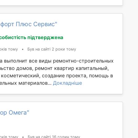
мфорт Плюс Сервис"
собистість підтверджена
оків тому
•
Був на сайті 2 роки тому
а выполнит все виды ремонтно-строительных
льство домов, ремонт квартир капитальный,
 косметический, создание проекта, помощь в
ельных материалов...
Докладніше
кор Омега"
оків тому
•
Був на сайті 16 годин тому