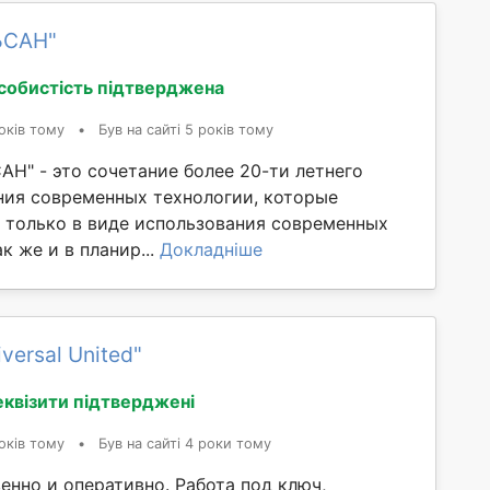
ЬСАН"
собистість підтверджена
оків тому
•
Був на сайті 5 років тому
АН" - это сочетание более 20-ти летнего
ния современных технологии, которые
 только в виде использования современных
к же и в планир...
Докладніше
versal United"
еквізити підтверджені
оків тому
•
Був на сайті 4 роки тому
енно и оперативно. Работа под ключ,