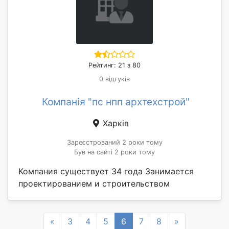
Рейтинг: 21 з 80
0 відгуків
Компанія "пс нпп архтехстрой"
Харків
Зареєстрований 2 роки тому
Був на сайті 2 роки тому
Компания существует 34 года Занимается
проектированием и строительством
Previous
Next
«
3
4
5
6
7
8
»