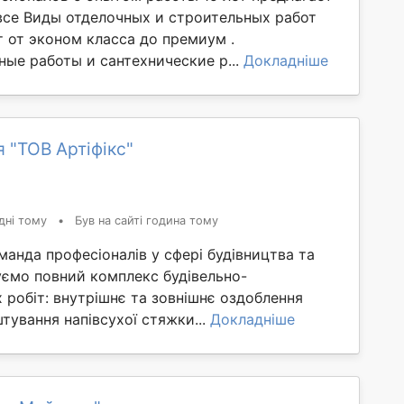
 все Виды отделочных и строительных работ
 от эконом класса до премиум .
ые работы и сантехнические р...
Докладніше
 "ТОВ Артіфікс"
дні тому
•
Був на сайті година тому
манда професіоналів у сфері будівництва та
уємо повний комплекс будівельно-
робіт: внутрішнє та зовнішнє оздоблення
тування напівсухої стяжки...
Докладніше