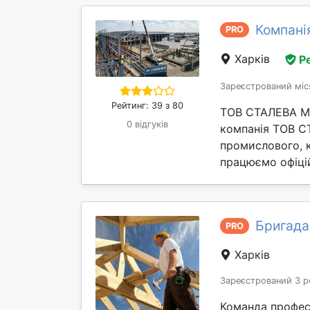
Компані
PRO
Харків
Р
Зареєстрований міс
Рейтинг: 39 з 80
ТОВ СТАЛЕВА МИ
0 відгуків
компанія ТОВ С
промислового, к
працюємо офіцій
Бригада
PRO
Харків
Зареєстрований 3 р
Команда профес