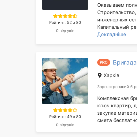
Оказываем полн
Строительство,
инженерных сет
Рейтинг: 52 з 80
Капитальный рем
0 відгуків
Докладніше
Бригада
PRO
Харків
Зареєстрований 6 р
Комплексная бр
ключ квартир, 
закупке материа
Рейтинг: 49 з 80
смета бесплатно
0 відгуків