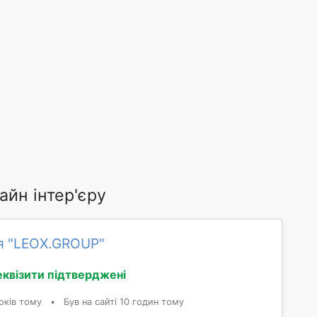
айн інтер'єру
я "LEOX.GROUP"
еквізити підтверджені
оків тому
•
Був на сайті 10 годин тому