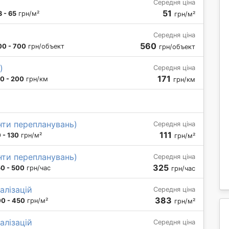
Середня ціна
51
 - 65
грн/м²
грн/м²
Середня ціна
560
00 - 700
грн/объект
грн/объект
)
Середня ціна
171
0 - 200
грн/км
грн/км
нти перепланувань)
Середня ціна
111
 - 130
грн/м²
грн/м²
нти перепланувань)
Середня ціна
325
0 - 500
грн/час
грн/час
алізацій
Середня ціна
383
0 - 450
грн/м²
грн/м²
алізацій
Середня ціна