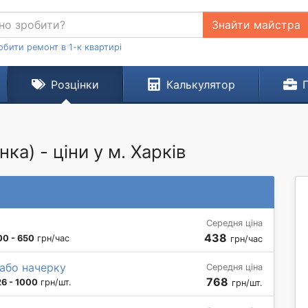
Знайти майстра
обити ремонт в 1-к квартирі
Розцінки
Калькулятор
ка) - ціни у м. Харків
Середня ціна
438
00 - 650
грн/час
грн/час
 або начерку
Середня ціна
768
6 - 1000
грн/шт.
грн/шт.