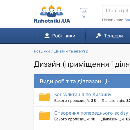
UA
RU
Наприклад:
Зр
Робітники
Тендери
Розцінки
Дизайн та інтер'єр
Дизайн (приміщення і ділян
Види робіт та діапазон цін
Консультація по дизайну
Всього пропозицій:
28
Діапазон цін:
3
Створення попереднього ескізу
Всього пропозицій:
10
Діапазон цін:
62