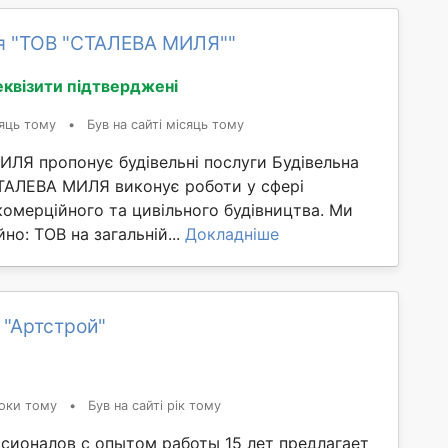
я "ТОВ "СТАЛЕВА МИЛЯ""
еквізити підтверджені
яць тому
•
Був на сайті місяць тому
ЛЯ пропонує будівельні послуги Будівельна
ТАЛЕВА МИЛЯ виконує роботи у сфері
омерційного та цивільного будівництва. Ми
но: ТОВ на загальній...
Докладніше
 "Артстрой"
оки тому
•
Був на сайті рік тому
сионалов с опытом работы 15 лет предлагает