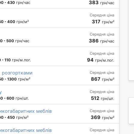
383
00 - 430
грн/час
грн/час
Середня ціна
317
50 - 400
грн/м²
грн/м²
Середня ціна
386
0 - 500
грн/час
грн/час
Середня ціна
94
 - 110
грн/м.пог.
грн/м.пог.
і розгортками
Середня ціна
867
50 - 1300
грн/м²
грн/м²
у
Середня ціна
512
0 - 600
грн/шт.
грн/шт.
ликогабаритних меблів
Середня ціна
369
00 - 450
грн/м²
грн/м²
ликогабаритних меблів
Середня ціна