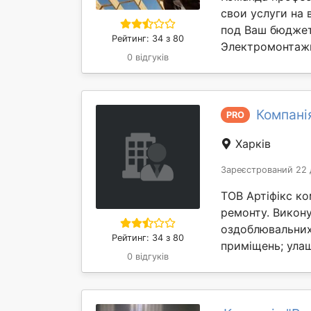
свои услуги на
под Ваш бюджет
Рейтинг: 34 з 80
Электромонтажн
0 відгуків
Компанія
PRO
Харків
Зареєстрований 22 
ТОВ Артіфікс ко
ремонту. Викон
оздоблювальних 
Рейтинг: 34 з 80
приміщень; улаш
0 відгуків