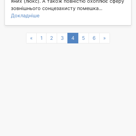
яних (люкс). А також повністю охоплює сферу
зовнішнього сонцезахисту помешка...
Докладніше
Previous
Next
«
1
2
3
4
5
6
»