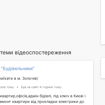
стеми відеоспостереження
 "Будівельники"
иїхати в м. Золочів)
оків тому
•
Був на сайті 4 години тому
вартир,офісів,адмін бідівлі, під ключ в Києві і
Ремонт квартири від прокладки електрики до