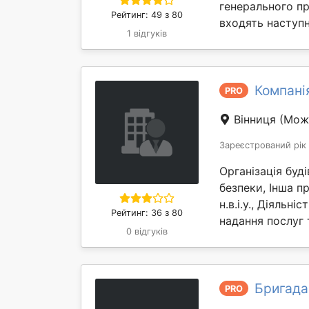
генерального пр
Рейтинг: 49 з 80
входять наступн
1 відгуків
Компанія
PRO
Вінниця
(Може
Зареєстрований рік
Організація буд
безпеки, Інша пр
н.в.і.у., Діяльні
Рейтинг: 36 з 80
надання послуг 
0 відгуків
Бригада
PRO