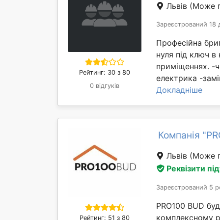
Львів
(Може п
Зареєстрований 18 
Професійна бри
нуля під ключ в
приміщеннях. -
Рейтинг: 30 з 80
електрика -замі
0 відгуків
Докладніше
Компанія "P
Львів
(Може п
Реквізити пі
Зареєстрований 5 р
PRO100 BUD буді
комплексному ре
Рейтинг: 51 з 80