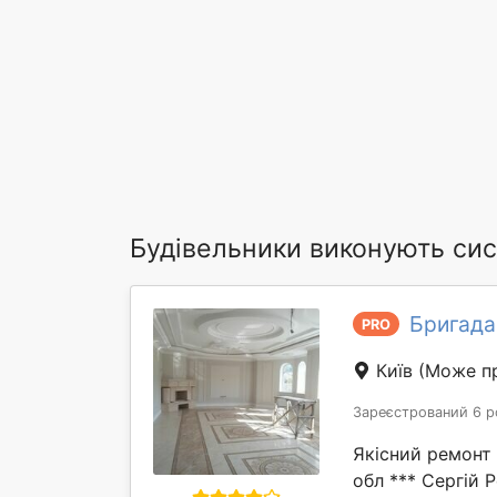
Будівельники виконують си
Бригада
PRO
Київ
(Може пр
Зареєстрований 6 р
Якісний ремонт к
обл *** Сергій 