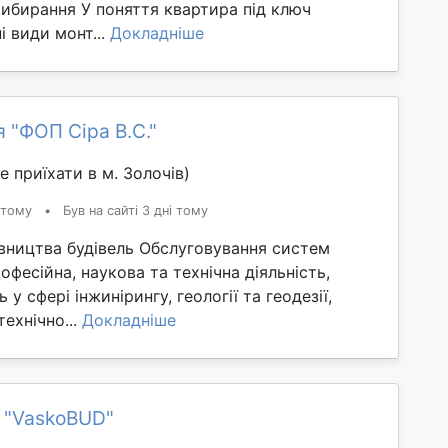
ибирання У поняття квартира під ключ
і види монт...
Докладніше
 "ФОП Сіра В.С."
 приїхати в м. Золочів)
 тому
•
Був на сайті 3 дні тому
івництва будівель Обслуговування систем
офесійна, наукова та технічна діяльність,
сть у сфері інжинірингу, геології та геодезії,
технічно...
Докладніше
 "VaskoBUD"