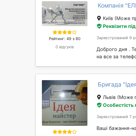
Компанія "Е
Київ
(Може пр
Реквізити пі
Зареєстрований 9 р
Рейтинг: 49 з 80
0 відгуків
Доброго дня . Т
на все за телеф
Бригада "Іде
Львів
(Може п
Особистість
Зареєстрований 7 р
Ваші бажання-на