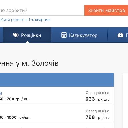
Знайти майстра
обити ремонт в 1-к квартирі
Розцінки
Калькулятор
ня у м. Золочів
и
Середня ціна
633
50 - 700
грн/шт.
грн/шт.
Середня ціна
798
00 - 1000
грн/шт.
грн/шт.