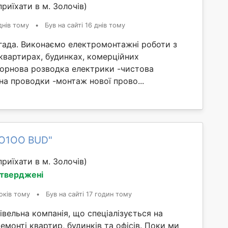
риїхати в м. Золочів)
днів тому
•
Був на сайті 16 днів тому
гада. Виконаємо електромонтажні роботи з
 квартирах, будинках, комерційних
чорнова розводка електрики -чистова
на проводки -монтаж нової прово...
RO1OO BUD"
риїхати в м. Золочів)
дтверджені
оків тому
•
Був на сайті 17 годин тому
вельна компанія, що спеціалізується на
монті квартир, будинків та офісів. Поки ми