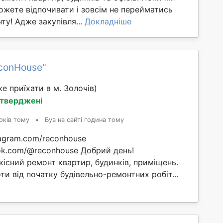
ожете відпочивати і зовсім не перейматись
у! Адже закупівля...
Докладніше
conHouse"
е приїхати в м. Золочів)
дтверджені
оків тому
•
Був на сайті година тому
tagram.com/reconhouse
tok.com/@reconhouse Добрий день!
кісний ремонт квартир, будинків, приміщень.
и від початку будівельно-ремонтних робіт...