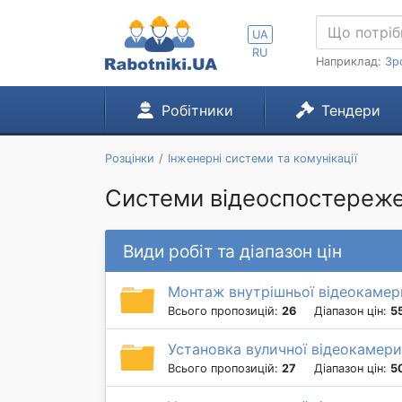
UA
RU
Наприклад:
Зр
Робітники
Тендери
Розцінки
Інженерні системи та комунікації
Системи відеоспостережен
Види робіт та діапазон цін
Монтаж внутрішньої відеокамер
Всього пропозицій:
26
Діапазон цін:
5
Установка вуличної відеокамери
Всього пропозицій:
27
Діапазон цін:
5