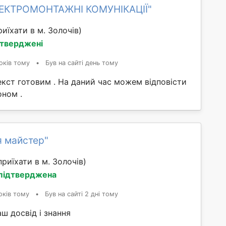
ЛЕКТРОМОНТАЖНІ КОМУНІКАЦІЇ"
иїхати в м. Золочів)
дтверджені
оків тому
•
Був на сайті день тому
екст готовим . На даний час можем відповісти
оном .
я майстер"
риїхати в м. Золочів)
 підтверджена
оків тому
•
Був на сайті 2 дні тому
ш досвід і знання