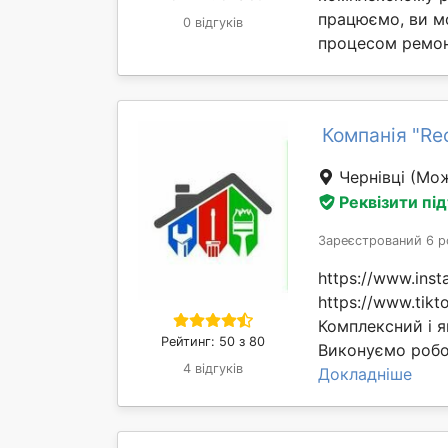
працюємо, ви м
0 відгуків
процесом ремонт
Компанія "Re
Чернівці
(Мож
Реквізити пі
Зареєстрований 6 р
https://www.ins
https://www.tik
Комплексний і я
Рейтинг: 50 з 80
Виконуємо робот
4 відгуків
Докладніше