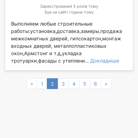
Зареєстрований 5 років тому
Був на сайті година тому
Выполняем любые строительные
работы:установка,доставка,замеры,продажа
межкомнатных дверей, гипсокартон,монтаж
входных дверей, металлопластиковых
окон,Армстонг и т.д,укладка
тротуарки,фасады с утеплени...
Докладніше
Previous
Next
«
1
2
3
4
5
6
»