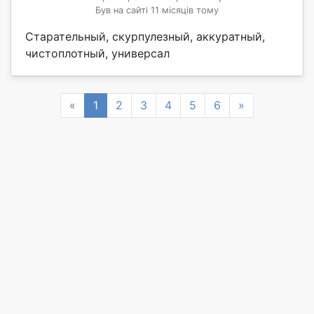
Був на сайті 11 місяців тому
Старательный, скурпулезный, аккуратный,
чистоплотный, универсал
Previous
Next
«
1
2
3
4
5
6
»