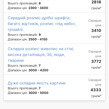
2818
Всього пропозицій:
8
Діапазон цін:
2300 - 3400
грн/м²
Середній розпис-дрібні шрифти,
Середня
багато відтінків, розпис «під небо»,
ціна
грізайлі.
3410
Всього пропозицій:
9
грн/м²
Діапазон цін:
2500 - 4150
Складна розпис-живопис на стіні,
Середня
висока деталізація, 3d, люди,
ціна
тварини
3772
Всього пропозицій:
7
грн/м²
Діапазон цін:
3000 - 4200
Середня
Дуже складна-якість картини
ціна
Всього пропозицій:
7
4333
Діапазон цін:
3000 - 5000
грн/м²