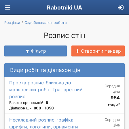
Rabotniki.UA
Розцінки
Оздоблювальні роботи
Розпис стін
Фільтр
Створити тендер
Види робіт та діапазон цін
Проста розпис-близька до
Середня
малярських робіт. Трафаретний
ціна
розпис.
954
Всього пропозицій:
9
грн/м²
Діапазон цін:
800 - 1050
Нескладний розпис-графіка,
Середня
ціна
шрифти, логотипи, орнаменти