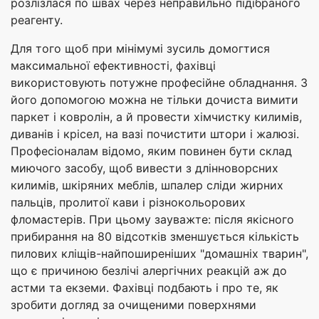
розлізлася по швах через неправильно підібраного
реагенту.
Для того щоб при мінімумі зусиль домогтися
максимальної ефективності, фахівці
використовують потужне професійне обладнання. З
його допомогою можна не тільки дочиста вимити
паркет і ковролін, а й провести хімчистку килимів,
диванів і крісел, на вазі почистити штори і жалюзі.
Професіоналам відомо, яким повинен бути склад
миючого засобу, щоб вивести з длінноворсних
килимів, шкіряних меблів, шпалер сліди жирних
пальців, пролитої кави і різнокольорових
фломастерів. При цьому зауважте: після якісного
прибирання на 80 відсотків зменшується кількість
пилових кліщів-найпоширеніших "домашніх тварин",
що є причиною безлічі алергічних реакцій аж до
астми та екземи. Фахівці подбають і про те, як
зробити догляд за очищеними поверхнями