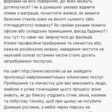
фарбами на всіх поверхнях, до яких можуть
дотягнутися? І як в домашніх умовах відмити
плями з матраців, почистити жалюзі, як вимити
балконні стекла зовні на висоті сьомого (або
п'ятнадцятого) поверху? Як своїми руками помити
офісне або складське приміщення, фасад будинку? І
ось тут-то саме час звернутися до фахівців.
Клінінг-професійне прибирання та хімчистка або,
кажучи російською мовою, наведення чистоти на
науковій основі останнім часом стало досить
затребуваною послугою.
На сайті http://www.rabotniki.ua ви знайдете
пропозиції найрізноманітніших клінінгових послуг.
Прибирання та хімчистку для вас виконають люди,
знайомі з усіма тонкощами цього процесу: вони
знають, як до блиску отдраить стіни, вікна, килими
та побутову техніку, щоб при цьому не погубити
Домашні рослини, а меблі через півроку не